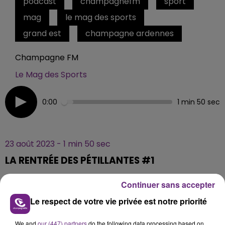
podcast
champagnefm
sport
mag
le mag des sports
grand est
champagne ardennes
Champagne FM
Le Mag des Sports
0:00
1 min 50 sec
23 août 2023 - 1 min 50 sec
LA RENTRÉE DES PÉTILLANTES #1
Continuer sans accepter
Tours les jours, retrouvez le "Mag des Sports"
Le respect de votre vie privée est notre priorité
Champagne FM.
We and
our (447) partners
do the following data processing based on