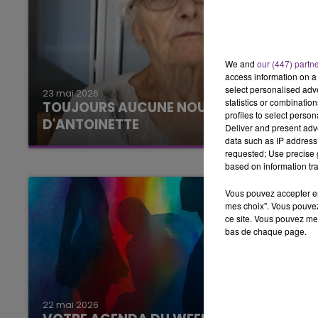
We and
our (447) partn
access information on a 
select personalised ad
23 mai 2026
statistics or combinatio
TOUJOURS AUCUNE NOUVELLE
profiles to select person
D'ANTOINETTE
Deliver and present adv
data such as IP address 
requested; Use precise g
based on information tra
Vous pouvez accepter en 
mes choix". Vous pouvez
ce site. Vous pouvez met
bas de chaque page.
22 mai 2026