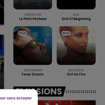
15h00 - 19h00
LE CLUB CHAMPAGNE FM
MANON LISA
DJO
Le Petit Pecheur
End Of Beginning
6h35
6h35
6h30
6h30
ALEX WARREN
ALICIA KEYS
Fever Dream
Girl On Fire
EMISSIONS
uer sans accepter