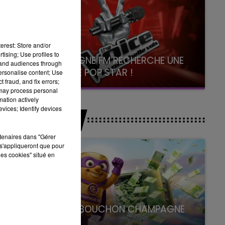
erest: Store and/or
tising; Use profiles to
CHAMPAGNE FM RECHERCHE UNE
tand audiences through
NOUVELLE POP STAR !
personalise content; Use
 fraud, and fix errors;
Toute la journée sur Champagne FM
 may process personal
mation actively
vices; Identify devices
JEUX
rtenaires dans "Gérer
s'appliqueront que pour
les cookies" situé en
LE SUPER BOUCHON CHAMPAGNE
FM