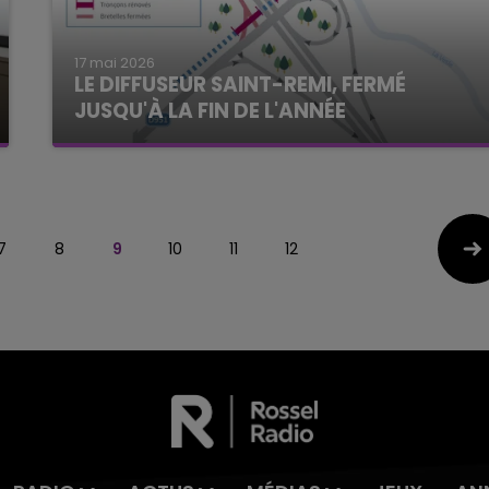
17 mai 2026
LE DIFFUSEUR SAINT-REMI, FERMÉ
JUSQU'À LA FIN DE L'ANNÉE
7
8
9
10
11
12