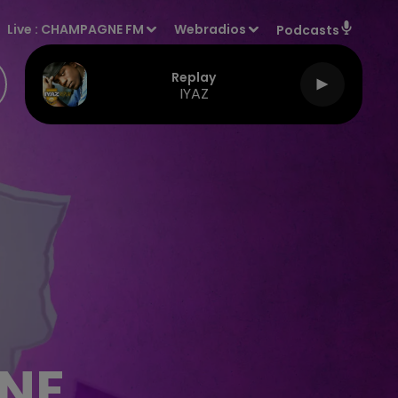
Live :
CHAMPAGNE FM
Webradios
Podcasts
Replay
IYAZ
RNE