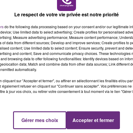
Le respect de votre vie privée est notre priorité
ers
do the following data processing based on your consent and/or our legitimate int
device; Use limited data to select advertising; Create profiles for personalised adver
vertising; Measure advertising performance; Measure content performance; Unders
ns of data from different sources; Develop and improve services; Create profiles to 
23 mai 2026
alised content; Use limited data to select content; Ensure security, prevent and detect
LE RODÉO URBAIN TOURNE MAL
ertising and content; Save and communicate privacy choices. These technologies
and browsing data to offer following functionalities: Identify devices based on infor
eolocation data; Match and combine data from other data sources; Link different de
nsmitted automatically.
cliquant sur "Accepter et fermer", ou affiner en sélectionnant les finalités et/ou pa
 également refuser en cliquant sur "Continuer sans accepter". Vos préférences ne 
tre à jour vos choix, ou retirer votre consentement à tout moment via le lien "Gérer 
Gérer mes choix
Accepter et fermer
22 mai 2026
DES TRAVAUX EN URGENCE À LA