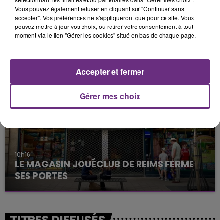
Vous pouvez également refuser en cliquant sur "Continuer sans
accepter". Vos préférences ne s'appliqueront que pour ce site. Vous
pouvez mettre à jour vos choix, ou retirer votre consentement à tout
11h37
moment via le lien "Gérer les cookies" situé en bas de chaque page.
LA CENTRALE NUCLÉAIRE DE CHOOZ
TOUJOURS À L'ARRÊT
Cela fait déjà une semaine que la centrale
Accepter et fermer
nucléaire ardennaise est à l'arrêt. Une situation
justifiée par la sécheresse intense qui est toujours
Gérer mes choix
présente.
10h16
LE MAGASIN JOUÉCLUB DE REIMS FERME
SES PORTES
C'était l'une des institutions du centre-ville
rémois. Le magasin JouéClub est contraint de
fermer ses portes.
TITRES DIFFUSÉS