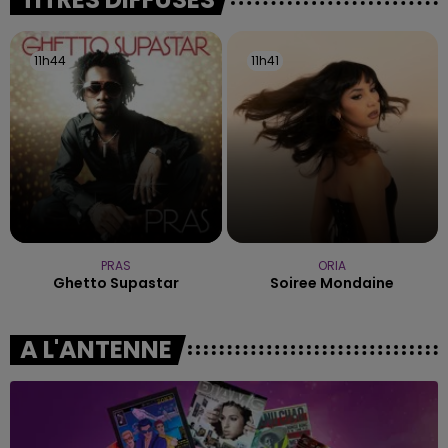
11h44
11h44
11h41
11h41
PRAS
ORIA
Ghetto Supastar
Soiree Mondaine
A L'ANTENNE