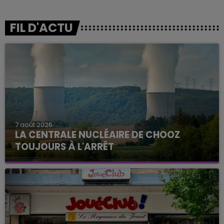
FIL D'ACTU
7 août 2026
LA CENTRALE NUCLÉAIRE DE CHOOZ
TOUJOURS À L'ARRÊT
Cela fait déjà une semaine que la centrale
nucléaire ardennaise est à l'arrêt. Une situation
justifiée par la sécheresse intense qui est toujours
présente.