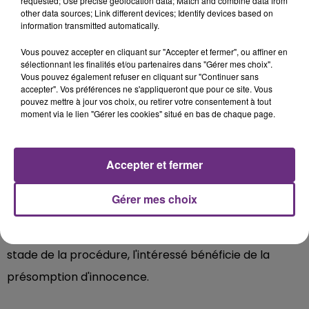
requested; Use precise geolocation data; Match and combine data from
other data sources; Link different devices; Identify devices based on
information transmitted automatically.
Vous pouvez accepter en cliquant sur "Accepter et fermer", ou affiner en
sélectionnant les finalités et/ou partenaires dans "Gérer mes choix".
Vous pouvez également refuser en cliquant sur "Continuer sans
accepter". Vos préférences ne s'appliqueront que pour ce site. Vous
Sur les réseaux sociaux, la venue d'
AD Laurent
a
pouvez mettre à jour vos choix, ou retirer votre consentement à tout
moment via le lien "Gérer les cookies" situé en bas de chaque page.
également suscité l'indignation de nombreux parents
car depuis 2024, le créateur de contenu fait l'objet
Accepter et fermer
d'une information judiciaire, après le dépôt d'une
plainte pour viols, par une jeune femme ayant
Gérer mes choix
souhaité conserver l'anonymat .
Des faits qu'
AD Laurent
conteste formellement. À ce
stade de la procédure, l'intéressé bénéficie de la
présomption d'innocence.