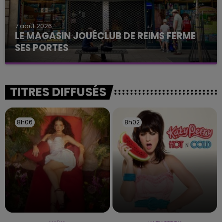
7 août 2026
LE MAGASIN JOUÉCLUB DE REIMS FERME
SES PORTES
C'était l'une des institutions du centre-ville
rémois. Le magasin JouéClub est contraint de
fermer ses portes.
TITRES DIFFUSÉS
8h06
8h06
8h02
8h02