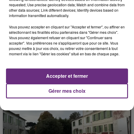
DÉCÈDE DANS UN ACCIDENT
requested; Use precise geolocation data; Match and combine data from
other data sources; Link different devices; Identify devices based on
information transmitted automatically.
Vous pouvez accepter en cliquant sur "Accepter et fermer", ou affiner en
sélectionnant les finalités et/ou partenaires dans "Gérer mes choix".
Vous pouvez également refuser en cliquant sur "Continuer sans
accepter". Vos préférences ne s'appliqueront que pour ce site. Vous
pouvez mettre à jour vos choix, ou retirer votre consentement à tout
moment via le lien "Gérer les cookies" situé en bas de chaque page.
1er juin 2026
LE CORPS D’UNE OCTOGÉNAIRE
Accepter et fermer
RETROUVÉ SANS VIE.
Gérer mes choix