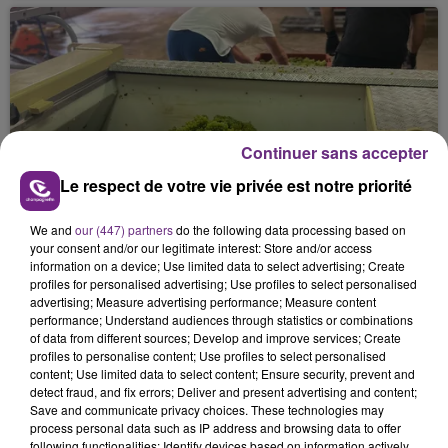
Continuer sans accepter
4 juin 2026
Le respect de votre vie privée est notre priorité
LA CELLULE VENDANGES REPREND DU
SERVICE.
We and
our (447) partners
do the following data processing based on
your consent and/or our legitimate interest: Store and/or access
information on a device; Use limited data to select advertising; Create
profiles for personalised advertising; Use profiles to select personalised
advertising; Measure advertising performance; Measure content
performance; Understand audiences through statistics or combinations
of data from different sources; Develop and improve services; Create
profiles to personalise content; Use profiles to select personalised
content; Use limited data to select content; Ensure security, prevent and
detect fraud, and fix errors; Deliver and present advertising and content;
Save and communicate privacy choices. These technologies may
3 juin 2026
process personal data such as IP address and browsing data to offer
UN JEUNE HOMME À TROTTINETTE
following functionalities: Identify devices based on information actively