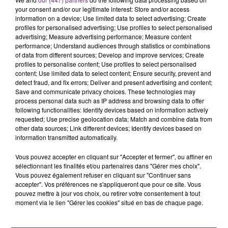
your consent and/or our legitimate interest: Store and/or access
information on a device; Use limited data to select advertising; Create
profiles for personalised advertising; Use profiles to select personalised
advertising; Measure advertising performance; Measure content
performance; Understand audiences through statistics or combinations
of data from different sources; Develop and improve services; Create
profiles to personalise content; Use profiles to select personalised
content; Use limited data to select content; Ensure security, prevent and
detect fraud, and fix errors; Deliver and present advertising and content;
Save and communicate privacy choices. These technologies may
process personal data such as IP address and browsing data to offer
4 novembre 2019
following functionalities: Identify devices based on information actively
DES COLLÉGIENS DÉPRIMÉS PENSENT
requested; Use precise geolocation data; Match and combine data from
APPELER LA LIGNE ANTI-SUICIDE MAIS...
other data sources; Link different devices; Identify devices based on
information transmitted automatically.
Vous pouvez accepter en cliquant sur "Accepter et fermer", ou affiner en
sélectionnant les finalités et/ou partenaires dans "Gérer mes choix".
Vous pouvez également refuser en cliquant sur "Continuer sans
accepter". Vos préférences ne s'appliqueront que pour ce site. Vous
pouvez mettre à jour vos choix, ou retirer votre consentement à tout
moment via le lien "Gérer les cookies" situé en bas de chaque page.