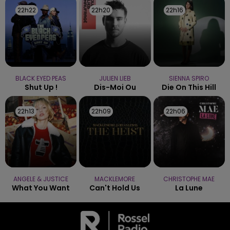
22h22
22h22
22h20
22h20
22h16
22h16
BLACK EYED PEAS
JULIEN LIEB
SIENNA SPIRO
Shut Up !
Dis-Moi Ou
Die On This Hill
22h13
22h13
22h09
22h09
22h06
22h06
ANGELE & JUSTICE
MACKLEMORE
CHRISTOPHE MAE
What You Want
Can't Hold Us
La Lune