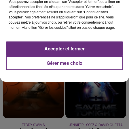
Vous pouvez accepter en cliquant sur "Accepter et fermer", ou affiner en
sélectionnant les finalités et/ou partenaires dans "Gérer mes choix".
Vous pouvez également refuser en cliquant sur "Continuer sans
accepter". Vos préférences ne s'appliqueront que pour ce site. Vous
pouvez mettre à jour vos choix, ou retirer votre consentement à tout
moment via le lien "Gérer les cookies" situé en bas de chaque page.
SOPHIE ELLIS BEXTOR
ORIA
Accepter et fermer
Murder On The Dancefloor
Soiree Mondaine
Gérer mes choix
11h38
11h38
11h35
11h35
TEDDY SWIMS
JENNIFER LOPEZ & DAVID GUETTA