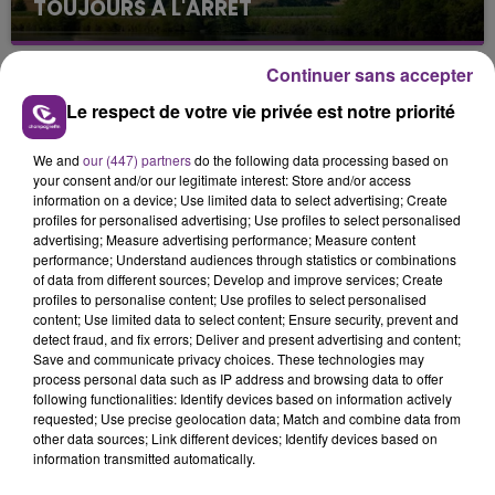
TOUJOURS À L'ARRÊT
Cela fait déjà une semaine que la centrale
nucléaire ardennaise est à l'arrêt. Une situation
Continuer sans accepter
justifiée par la sécheresse intense qui est toujours
Le respect de votre vie privée est notre priorité
présente.
We and
our (447) partners
do the following data processing based on
your consent and/or our legitimate interest: Store and/or access
information on a device; Use limited data to select advertising; Create
profiles for personalised advertising; Use profiles to select personalised
advertising; Measure advertising performance; Measure content
LE MAGASIN JOUÉCLUB DE REIMS FERME
performance; Understand audiences through statistics or combinations
of data from different sources; Develop and improve services; Create
SES PORTES
profiles to personalise content; Use profiles to select personalised
C'était l'une des institutions du centre-ville
content; Use limited data to select content; Ensure security, prevent and
rémois. Le magasin JouéClub est contraint de
detect fraud, and fix errors; Deliver and present advertising and content;
Save and communicate privacy choices. These technologies may
fermer ses portes.
TITRES DIFFUSÉS
process personal data such as IP address and browsing data to offer
following functionalities: Identify devices based on information actively
requested; Use precise geolocation data; Match and combine data from
other data sources; Link different devices; Identify devices based on
11h44
11h44
11h41
11h41
information transmitted automatically.