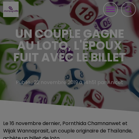
UN COUPLE GAGNE
AU LOTO, L'ÉPOUX
FUIT AVEC LE BILLET
Publié : 22 novembre 2019 à 14h51 par Anicet
Le 16 novembre dernier, Pornthida Chamnanwet et
Wijak Wannaprasit, un couple originaire de Thaïlande,
achète un billet de loto.