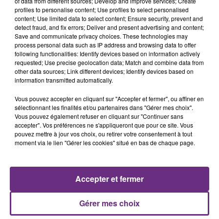
nucléaire ardennaise est à l'arrêt. Une situation
of data from different sources; Develop and improve services; Create
profiles to personalise content; Use profiles to select personalised
justifiée par la sécheresse intense qui est toujours
content; Use limited data to select content; Ensure security, prevent and
présente.
detect fraud, and fix errors; Deliver and present advertising and content;
Save and communicate privacy choices. These technologies may
process personal data such as IP address and browsing data to offer
following functionalities: Identify devices based on information actively
requested; Use precise geolocation data; Match and combine data from
other data sources; Link different devices; Identify devices based on
information transmitted automatically.
LE MAGASIN JOUÉCLUB DE REIMS FERME
SES PORTES
Vous pouvez accepter en cliquant sur "Accepter et fermer", ou affiner en
sélectionnant les finalités et/ou partenaires dans "Gérer mes choix".
C'était l'une des institutions du centre-ville
Vous pouvez également refuser en cliquant sur "Continuer sans
rémois. Le magasin JouéClub est contraint de
accepter". Vos préférences ne s'appliqueront que pour ce site. Vous
pouvez mettre à jour vos choix, ou retirer votre consentement à tout
fermer ses portes.
TITRES DIFFUSÉS
moment via le lien "Gérer les cookies" situé en bas de chaque page.
17h47
17h47
17h43
17h43
Accepter et fermer
Gérer mes choix