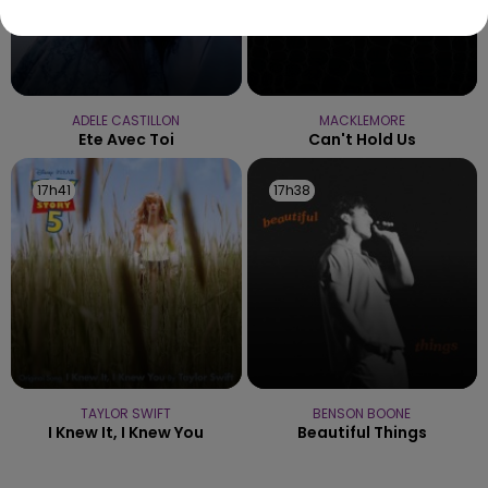
ADELE CASTILLON
MACKLEMORE
Ete Avec Toi
Can't Hold Us
17h41
17h41
17h38
17h38
TAYLOR SWIFT
BENSON BOONE
I Knew It, I Knew You
Beautiful Things