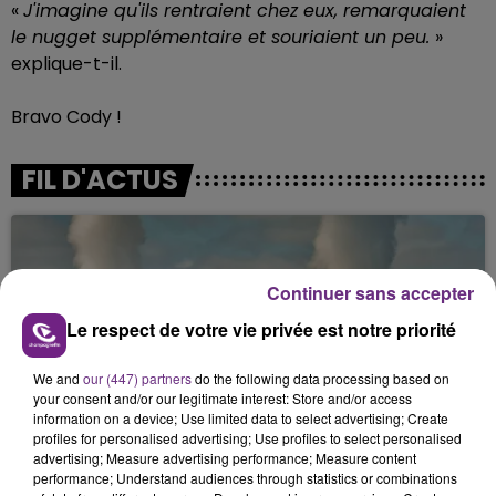
«
J'imagine qu'ils rentraient chez eux, remarquaient
le nugget supplémentaire et souriaient un peu.
»
explique-t-il.
Bravo Cody !
FIL D'ACTUS
Continuer sans accepter
Le respect de votre vie privée est notre priorité
We and
our (447) partners
do the following data processing based on
your consent and/or our legitimate interest: Store and/or access
LA CENTRALE NUCLÉAIRE DE CHOOZ
information on a device; Use limited data to select advertising; Create
profiles for personalised advertising; Use profiles to select personalised
TOUJOURS À L'ARRÊT
advertising; Measure advertising performance; Measure content
Cela fait déjà une semaine que la centrale
performance; Understand audiences through statistics or combinations