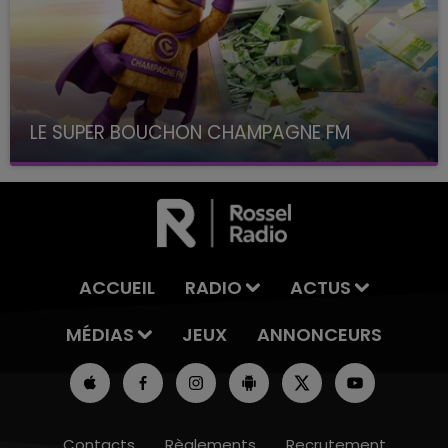
LE SUPER BOUCHON CHAMPAGNE FM
avec La Famille Champagne FM, à 8H10
ACCUEIL
RADIO
ACTUS
MÉDIAS
JEUX
ANNONCEURS
Contacts
Règlements
Recrutement