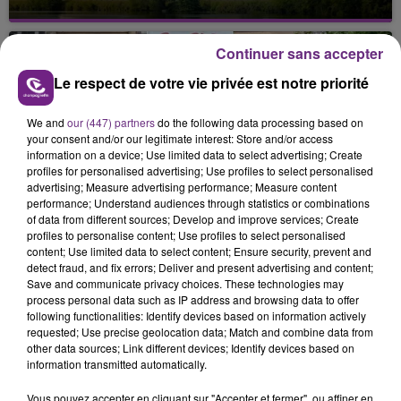
Cela fait déjà une semaine que la centrale
nucléaire ardennaise est à l'arrêt. Une situation
Continuer sans accepter
justifiée par la sécheresse intense qui est toujours
présente.
Le respect de votre vie privée est notre priorité
We and
our (447) partners
do the following data processing based on
your consent and/or our legitimate interest: Store and/or access
information on a device; Use limited data to select advertising; Create
profiles for personalised advertising; Use profiles to select personalised
advertising; Measure advertising performance; Measure content
LE MAGASIN JOUÉCLUB DE REIMS FERME
performance; Understand audiences through statistics or combinations
SES PORTES
of data from different sources; Develop and improve services; Create
profiles to personalise content; Use profiles to select personalised
C'était l'une des institutions du centre-ville
content; Use limited data to select content; Ensure security, prevent and
rémois. Le magasin JouéClub est contraint de
detect fraud, and fix errors; Deliver and present advertising and content;
fermer ses portes.
Save and communicate privacy choices. These technologies may
TITRES DIFFUSÉS
process personal data such as IP address and browsing data to offer
following functionalities: Identify devices based on information actively
requested; Use precise geolocation data; Match and combine data from
other data sources; Link different devices; Identify devices based on
3h55
3h55
3h51
3h51
information transmitted automatically.
Vous pouvez accepter en cliquant sur "Accepter et fermer", ou affiner en