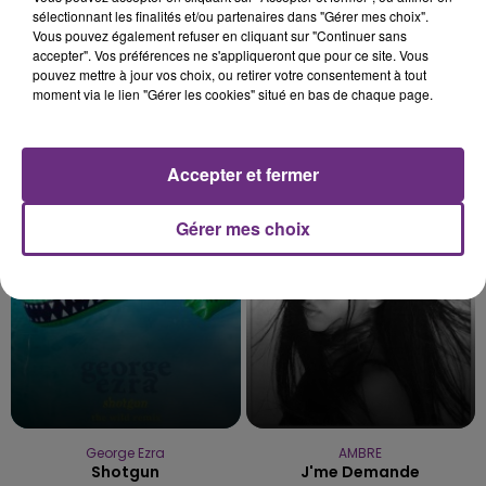
sélectionnant les finalités et/ou partenaires dans "Gérer mes choix".
Vous pouvez également refuser en cliquant sur "Continuer sans
accepter". Vos préférences ne s'appliqueront que pour ce site. Vous
pouvez mettre à jour vos choix, ou retirer votre consentement à tout
moment via le lien "Gérer les cookies" situé en bas de chaque page.
CHRISTOPHE WILLEM
LEWIS CAPALDI
Accepter et fermer
Systaime
Strangers
Gérer mes choix
3h48
3h48
3h45
3h45
George Ezra
AMBRE
Shotgun
J'me Demande