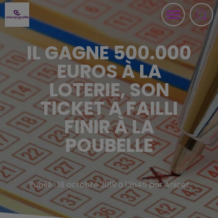
IL GAGNE 500.000
EUROS À LA
LOTERIE, SON
TICKET A FAILLI
FINIR À LA
POUBELLE
Publié : 18 octobre 2019 à 13h45 par Anicet