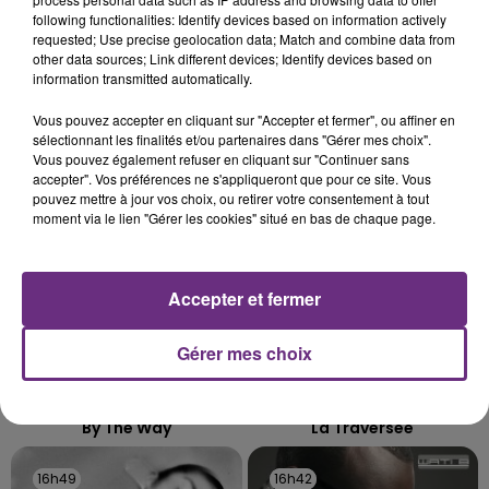
SES PORTES
following functionalities: Identify devices based on information actively
requested; Use precise geolocation data; Match and combine data from
C'était l'une des institutions du centre-ville
other data sources; Link different devices; Identify devices based on
rémois. Le magasin JouéClub est contraint de
information transmitted automatically.
fermer ses portes.
TITRES DIFFUSÉS
Vous pouvez accepter en cliquant sur "Accepter et fermer", ou affiner en
sélectionnant les finalités et/ou partenaires dans "Gérer mes choix".
Vous pouvez également refuser en cliquant sur "Continuer sans
accepter". Vos préférences ne s'appliqueront que pour ce site. Vous
16h56
16h56
16h52
16h52
pouvez mettre à jour vos choix, ou retirer votre consentement à tout
moment via le lien "Gérer les cookies" situé en bas de chaque page.
Accepter et fermer
Gérer mes choix
RED HOT CHILI PEPPERS
TRYO
By The Way
La Traversee
16h49
16h49
16h42
16h42