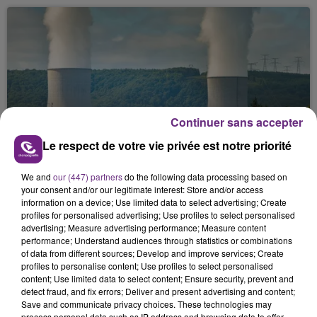
Continuer sans accepter
LA CENTRALE NUCLÉAIRE DE CHOOZ
Le respect de votre vie privée est notre priorité
TOUJOURS À L'ARRÊT
Cela fait déjà une semaine que la centrale
We and
our (447) partners
do the following data processing based on
nucléaire ardennaise est à l'arrêt. Une situation
your consent and/or our legitimate interest: Store and/or access
information on a device; Use limited data to select advertising; Create
justifiée par la sécheresse intense qui est toujours
profiles for personalised advertising; Use profiles to select personalised
présente.
advertising; Measure advertising performance; Measure content
performance; Understand audiences through statistics or combinations
of data from different sources; Develop and improve services; Create
profiles to personalise content; Use profiles to select personalised
content; Use limited data to select content; Ensure security, prevent and
detect fraud, and fix errors; Deliver and present advertising and content;
Save and communicate privacy choices. These technologies may
LE MAGASIN JOUÉCLUB DE REIMS FERME
process personal data such as IP address and browsing data to offer