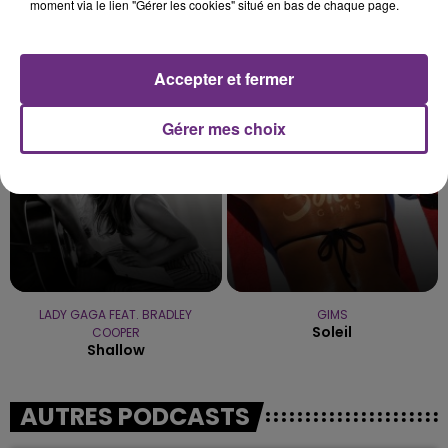
moment via le lien "Gérer les cookies" situé en bas de chaque page.
DISIZ & THEODORA
TEDDY SWIMS
Melodrama
Mr Know It All
Accepter et fermer
10h30
10h30
10h27
10h27
Gérer mes choix
LADY GAGA FEAT. BRADLEY
GIMS
Soleil
COOPER
Shallow
AUTRES PODCASTS