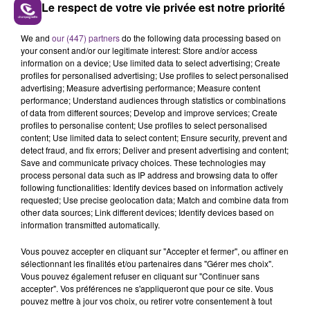
Le respect de votre vie privée est notre priorité
Tours les jours, retrouvez le "Mag des Sports"
Champagne FM.
We and
our (447) partners
do the following data processing based on
your consent and/or our legitimate interest: Store and/or access
information on a device; Use limited data to select advertising; Create
profiles for personalised advertising; Use profiles to select personalised
advertising; Measure advertising performance; Measure content
performance; Understand audiences through statistics or combinations
of data from different sources; Develop and improve services; Create
profiles to personalise content; Use profiles to select personalised
content; Use limited data to select content; Ensure security, prevent and
detect fraud, and fix errors; Deliver and present advertising and content;
TITRES DIFFUSÉS
Save and communicate privacy choices. These technologies may
process personal data such as IP address and browsing data to offer
following functionalities: Identify devices based on information actively
requested; Use precise geolocation data; Match and combine data from
10h38
10h38
10h35
10h35
other data sources; Link different devices; Identify devices based on
information transmitted automatically.
Vous pouvez accepter en cliquant sur "Accepter et fermer", ou affiner en
sélectionnant les finalités et/ou partenaires dans "Gérer mes choix".
Vous pouvez également refuser en cliquant sur "Continuer sans
accepter". Vos préférences ne s'appliqueront que pour ce site. Vous
pouvez mettre à jour vos choix, ou retirer votre consentement à tout