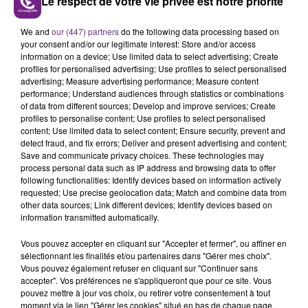
Le respect de votre vie privée est notre priorité
Tours les jours, retrouvez le "Mag des Sports"
We and
our (447) partners
do the following data processing based on
Champagne FM.
your consent and/or our legitimate interest: Store and/or access
information on a device; Use limited data to select advertising; Create
profiles for personalised advertising; Use profiles to select personalised
advertising; Measure advertising performance; Measure content
performance; Understand audiences through statistics or combinations
of data from different sources; Develop and improve services; Create
profiles to personalise content; Use profiles to select personalised
content; Use limited data to select content; Ensure security, prevent and
detect fraud, and fix errors; Deliver and present advertising and content;
TITRES DIFFUSÉS
Save and communicate privacy choices. These technologies may
process personal data such as IP address and browsing data to offer
following functionalities: Identify devices based on information actively
requested; Use precise geolocation data; Match and combine data from
2h54
2h54
2h51
2h51
other data sources; Link different devices; Identify devices based on
information transmitted automatically.
Vous pouvez accepter en cliquant sur "Accepter et fermer", ou affiner en
sélectionnant les finalités et/ou partenaires dans "Gérer mes choix".
Vous pouvez également refuser en cliquant sur "Continuer sans
accepter". Vos préférences ne s'appliqueront que pour ce site. Vous
pouvez mettre à jour vos choix, ou retirer votre consentement à tout
moment via le lien "Gérer les cookies" situé en bas de chaque page.