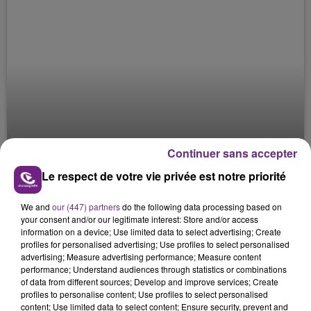
Continuer sans accepter
Le respect de votre vie privée est notre priorité
L'AFFAIRE PILARSKI - LES PREMIERS
We and
our (447) partners
do the following data processing based on
DOUTES - EPISODE 1
your consent and/or our legitimate interest: Store and/or access
information on a device; Use limited data to select advertising; Create
ENQUETES
profiles for personalised advertising; Use profiles to select personalised
advertising; Measure advertising performance; Measure content
performance; Understand audiences through statistics or combinations
of data from different sources; Develop and improve services; Create
profiles to personalise content; Use profiles to select personalised
content; Use limited data to select content; Ensure security, prevent and