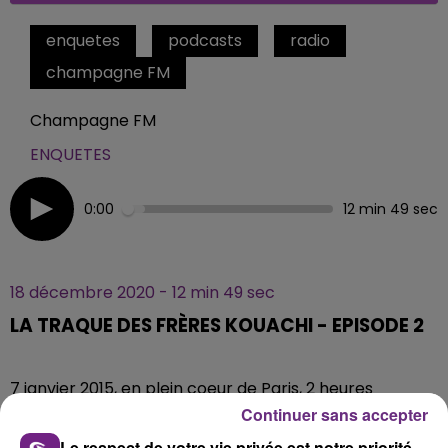
enquetes
podcasts
radio
champagne FM
Champagne FM
ENQUETES
0:00
12 min 49 sec
18 décembre 2020 - 12 min 49 sec
LA TRAQUE DES FRÈRES KOUACHI - EPISODE 2
7 janvier 2015, en plein coeur de Paris, 2 heures
s'introduisent les locaux de Charlie hebdo. Cette
Continuer sans accepter
histoire qui a profondément marqué les Français va
Le respect de votre vie privée est notre priorité