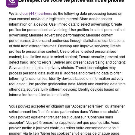
mener les forces de l'ordre jusqu'à Reims. Ville où les
frères pourraient être cachés.
We and
our (447) partners
do the following data processing based on
your consent and/or our legitimate interest: Store and/or access
information on a device; Use limited data to select advertising; Create
profiles for personalised advertising; Use profiles to select personalised
advertising; Measure advertising performance; Measure content
performance; Understand audiences through statistics or combinations
of data from different sources; Develop and improve services; Create
profiles to personalise content; Use profiles to select personalised
content; Use limited data to select content; Ensure security, prevent and
TITRES DIFFUSÉS
detect fraud, and fix errors; Deliver and present advertising and content;
Save and communicate privacy choices. These technologies may
process personal data such as IP address and browsing data to offer
following functionalities: Identify devices based on information actively
18h04
18h04
18h01
18h01
requested; Use precise geolocation data; Match and combine data from
other data sources; Link different devices; Identify devices based on
information transmitted automatically.
Vous pouvez accepter en cliquant sur "Accepter et fermer", ou affiner en
sélectionnant les finalités et/ou partenaires dans "Gérer mes choix".
Vous pouvez également refuser en cliquant sur "Continuer sans
accepter". Vos préférences ne s'appliqueront que pour ce site. Vous
pouvez mettre à jour vos choix, ou retirer votre consentement à tout
moment via le lien "Gérer les cookies" situé en bas de chaque page.