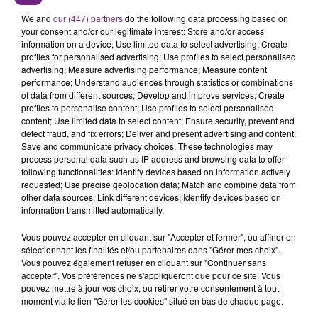
We and
our (447) partners
do the following data processing based on
your consent and/or our legitimate interest: Store and/or access
information on a device; Use limited data to select advertising; Create
profiles for personalised advertising; Use profiles to select personalised
advertising; Measure advertising performance; Measure content
performance; Understand audiences through statistics or combinations
of data from different sources; Develop and improve services; Create
profiles to personalise content; Use profiles to select personalised
TITRES DIFFUSÉS
content; Use limited data to select content; Ensure security, prevent and
detect fraud, and fix errors; Deliver and present advertising and content;
Save and communicate privacy choices. These technologies may
process personal data such as IP address and browsing data to offer
12h38
12h38
12h35
12h35
following functionalities: Identify devices based on information actively
requested; Use precise geolocation data; Match and combine data from
other data sources; Link different devices; Identify devices based on
information transmitted automatically.
Vous pouvez accepter en cliquant sur "Accepter et fermer", ou affiner en
sélectionnant les finalités et/ou partenaires dans "Gérer mes choix".
Vous pouvez également refuser en cliquant sur "Continuer sans
accepter". Vos préférences ne s'appliqueront que pour ce site. Vous
pouvez mettre à jour vos choix, ou retirer votre consentement à tout
moment via le lien "Gérer les cookies" situé en bas de chaque page.
SHAKIRA FEAT. BURNA BOY
OLIVIA DEAN