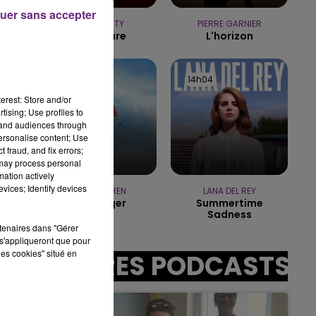
19h00 - 19h15
uer sans accepter
LA POP MACHINE - CHAMPAGNE FM
TEMPER CITY
PIERRE GARNIER
Self Aware
L'horizon
14h07
14h07
14h04
14h04
erest: Store and/or
tising; Use profiles to
tand audiences through
personalise content; Use
sec
 fraud, and fix errors;
 may process personal
mation actively
vices; Identify devices
ALEX WARREN
LANA DEL REY
Passenger
Summertime
Sadness
rtenaires dans "Gérer
s'appliqueront que pour
les cookies" situé en
AUTRES PODCASTS