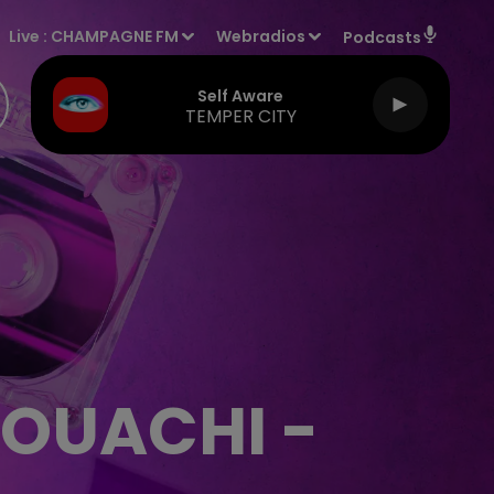
Live :
CHAMPAGNE FM
Webradios
Podcasts
Self Aware
TEMPER CITY
KOUACHI -