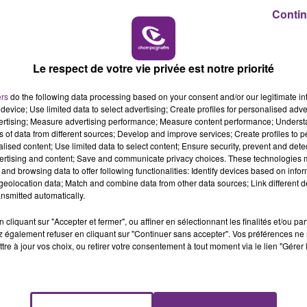
15h00 - 19h00
Contin
LE CLUB CHAMPAGNE FM
Le respect de votre vie privée est notre priorité
ers
do the following data processing based on your consent and/or our legitimate int
device; Use limited data to select advertising; Create profiles for personalised adver
vertising; Measure advertising performance; Measure content performance; Unders
ns of data from different sources; Develop and improve services; Create profiles to 
11 min 41 
alised content; Use limited data to select content; Ensure security, prevent and detect
ertising and content; Save and communicate privacy choices. These technologies
and browsing data to offer following functionalities: Identify devices based on infor
eolocation data; Match and combine data from other data sources; Link different de
nsmitted automatically.
1
cliquant sur "Accepter et fermer", ou affiner en sélectionnant les finalités et/ou pa
 également refuser en cliquant sur "Continuer sans accepter". Vos préférences ne 
tre à jour vos choix, ou retirer votre consentement à tout moment via le lien "Gérer 
troduisent les locaux de Charlie hebdo. Cette histoire qui a
 de l'ordre jusqu'à Reims. Ville où les frères pourraient