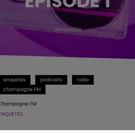
EPISODE 1
enquetes
podcasts
radio
champagne FM
Champagne FM
ENQUETES