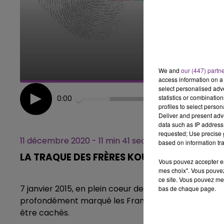
14h00 - 15h00
LA RADIO POP
We and
our (447) partn
access information on a 
select personalised ad
statistics or combinatio
0:00
profiles to select person
Deliver and present adv
data such as IP address 
requested; Use precise g
11 décembre 2020 - 11 min 41 sec
based on information tra
LA TRAQUE DES FRÈRES KOUACHI - EPISODE 
Vous pouvez accepter en 
mes choix". Vous pouvez
ce site. Vous pouvez met
7 janvier 2015, en plein coeur de Paris, 2 heures s'in
bas de chaque page.
profondément marqué les Français va mener les forces
être cachés.