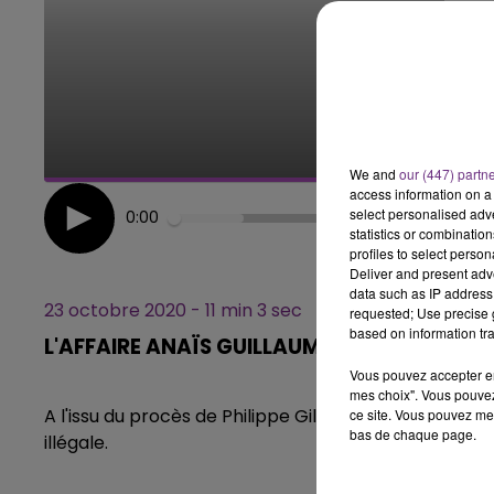
19h15 - 20h00
E FM
LA RADIO POP
We and
our (447) partn
access information on a 
select personalised ad
0:00
statistics or combinatio
profiles to select person
Deliver and present adv
data such as IP address 
23 octobre 2020 - 11 min 3 sec
requested; Use precise g
based on information tra
L'AFFAIRE ANAÏS GUILLAUME - EPISODE 2/2 
Vous pouvez accepter en 
mes choix". Vous pouvez
A l'issu du procès de Philippe Gillet, Mathieu Livorei
ce site. Vous pouvez met
bas de chaque page.
illégale.