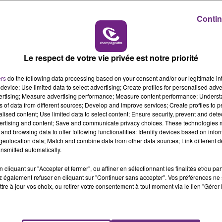
5h00 - 6h00
Contin
LE BEST OF DE LA FAMILLE
CHAMPAGNE FM
Le respect de votre vie privée est notre priorité
ers
do the following data processing based on your consent and/or our legitimate int
device; Use limited data to select advertising; Create profiles for personalised adver
vertising; Measure advertising performance; Measure content performance; Unders
11 min 3 
ns of data from different sources; Develop and improve services; Create profiles to 
alised content; Use limited data to select content; Ensure security, prevent and detect
ertising and content; Save and communicate privacy choices. These technologies
and browsing data to offer following functionalities: Identify devices based on infor
eolocation data; Match and combine data from other data sources; Link different de
nsmitted automatically.
- UNE SI LONGUE ATTENTE
cliquant sur "Accepter et fermer", ou affiner en sélectionnant les finalités et/ou pa
 également refuser en cliquant sur "Continuer sans accepter". Vos préférences ne 
l, journaliste à l'union apprend que la peine prononcée est
tre à jour vos choix, ou retirer votre consentement à tout moment via le lien "Gérer 