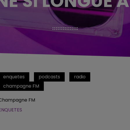
UNE SI LONGUE 
enquetes
podcasts
radio
champagne FM
Champagne FM
ENQUETES