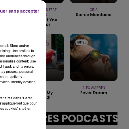
CALVIN HARRIS FEAT.
ORIA
uer sans accepter
Soiree Mondaine
RIHANNA
6h00 - 10h00
This Is What You
LA FAMILLE
Came For
19h22
19h22
19h20
19h20
erest: Store and/or
tising; Use profiles to
tand audiences through
sec
personalise content; Use
 fraud, and fix errors;
 may process personal
mation actively
vices; Identify devices
RAYE
ALEX WARREN
Where Is My
Fever Dream
Husband!
rtenaires dans "Gérer
s'appliqueront que pour
les cookies" situé en
AUTRES PODCASTS