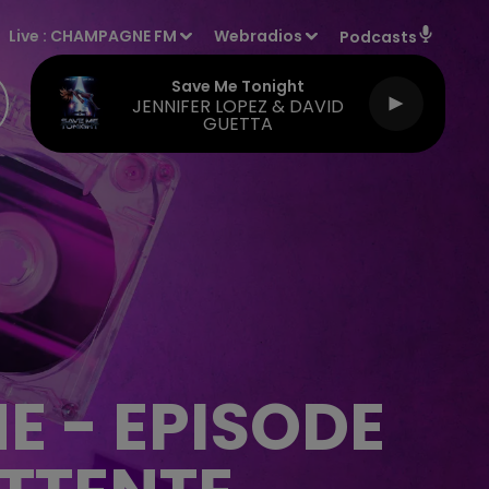
Live :
CHAMPAGNE FM
Webradios
Podcasts
Save Me Tonight
JENNIFER LOPEZ & DAVID
GUETTA
E - EPISODE