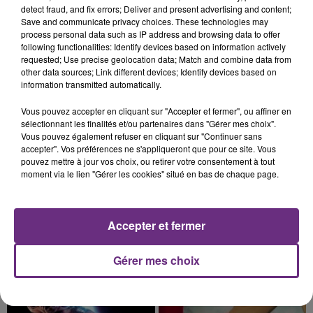
PROCHAINE JE VENDANGE EN...
detect fraud, and fix errors; Deliver and present advertising and content;
Save and communicate privacy choices. These technologies may
La vendange en Champagne a débuté ce jeudi 6
process personal data such as IP address and browsing data to offer
août dans la commune de Montgueux (Aube). Du
following functionalities: Identify devices based on information actively
jamais vu !
requested; Use precise geolocation data; Match and combine data from
other data sources; Link different devices; Identify devices based on
information transmitted automatically.
Vous pouvez accepter en cliquant sur "Accepter et fermer", ou affiner en
sélectionnant les finalités et/ou partenaires dans "Gérer mes choix".
Vous pouvez également refuser en cliquant sur "Continuer sans
accepter". Vos préférences ne s'appliqueront que pour ce site. Vous
14h39
pouvez mettre à jour vos choix, ou retirer votre consentement à tout
L'INSPECTION DU TRAVAIL RAPPELLE À
moment via le lien "Gérer les cookies" situé en bas de chaque page.
L'ORDRE SUR LES CONDITIONS DE...
Alors que les dates de début des vendange 2026
s'est avéré être plus précoce que prévu,
Accepter et fermer
l'inspection du Travail en profite pour rappeler
TITRES DIFFUSÉS
les conditions de...
Gérer mes choix
21h00
21h00
20h56
20h56