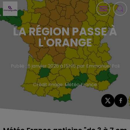
LA RÉGION PASSE À
L'ORANGE
Publié : 6 janvier 2026 à 15h15 par Emmanuel Poli
Crédit image:
Météo France