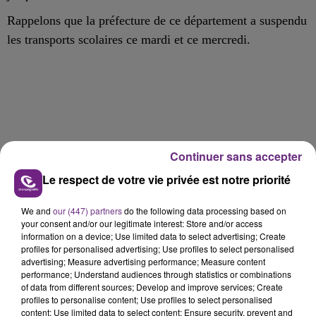
Rappelons que la préfecture de ce département a suspendu
les
transports scolaires ce mardi et ce mercredi.
FIL D'ACTU
Continuer sans accepter
Le respect de votre vie privée est notre priorité
We and
our (447) partners
do the following data processing based on
your consent and/or our legitimate interest: Store and/or access
information on a device; Use limited data to select advertising; Create
profiles for personalised advertising; Use profiles to select personalised
advertising; Measure advertising performance; Measure content
performance; Understand audiences through statistics or combinations
of data from different sources; Develop and improve services; Create
20h36
profiles to personalise content; Use profiles to select personalised
SI TOUT LE MONDE FAIT ÇA, MOI L'ANNÉE
content; Use limited data to select content; Ensure security, prevent and