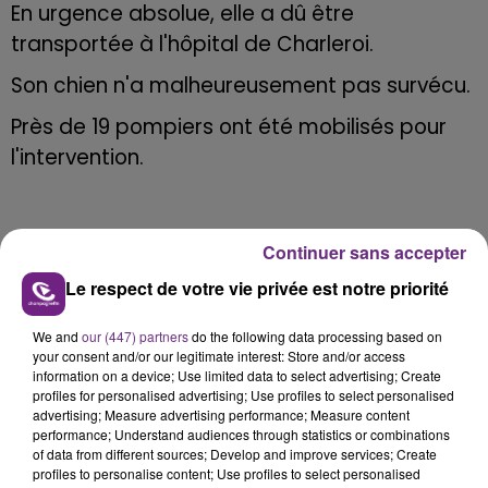
En urgence absolue, elle a dû être
transportée à l'hôpital de Charleroi.
Son chien n'a malheureusement pas survécu.
Près de 19 pompiers ont été mobilisés pour
l'intervention.
Continuer sans accepter
FIL D'ACTU
Le respect de votre vie privée est notre priorité
We and
our (447) partners
do the following data processing based on
your consent and/or our legitimate interest: Store and/or access
information on a device; Use limited data to select advertising; Create
profiles for personalised advertising; Use profiles to select personalised
advertising; Measure advertising performance; Measure content
performance; Understand audiences through statistics or combinations
of data from different sources; Develop and improve services; Create
profiles to personalise content; Use profiles to select personalised
20h36