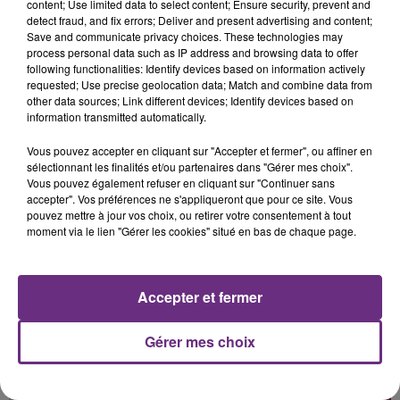
content; Use limited data to select content; Ensure security, prevent and
SI TOUT LE MONDE FAIT ÇA, MOI L'ANNÉE
detect fraud, and fix errors; Deliver and present advertising and content;
PROCHAINE JE VENDANGE EN...
Save and communicate privacy choices. These technologies may
La vendange en Champagne a débuté ce jeudi 6
process personal data such as IP address and browsing data to offer
following functionalities: Identify devices based on information actively
août dans la commune de Montgueux (Aube). Du
requested; Use precise geolocation data; Match and combine data from
jamais vu !
other data sources; Link different devices; Identify devices based on
information transmitted automatically.
Vous pouvez accepter en cliquant sur "Accepter et fermer", ou affiner en
sélectionnant les finalités et/ou partenaires dans "Gérer mes choix".
Vous pouvez également refuser en cliquant sur "Continuer sans
accepter". Vos préférences ne s'appliqueront que pour ce site. Vous
14h39
pouvez mettre à jour vos choix, ou retirer votre consentement à tout
L'INSPECTION DU TRAVAIL RAPPELLE À
moment via le lien "Gérer les cookies" situé en bas de chaque page.
L'ORDRE SUR LES CONDITIONS DE...
Alors que les dates de début des vendange 2026
Accepter et fermer
s'est avéré être plus précoce que prévu,
l'inspection du Travail en profite pour rappeler
TITRES DIFFUSÉS
les conditions de...
Gérer mes choix
23h12
23h12
23h09
23h09