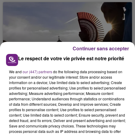
Continuer sans accepter
27 juillet 2026
UN RETOUR DES CHALEURS PRÉVU POUR
Le respect de votre vie privée est notre priorité
CETTE SEMAINE
We and
our (447) partners
do the following data processing based on
your consent and/or our legitimate interest: Store and/or access
information on a device; Use limited data to select advertising; Create
profiles for personalised advertising; Use profiles to select personalised
advertising; Measure advertising performance; Measure content
performance; Understand audiences through statistics or combinations
of data from different sources; Develop and improve services; Create
profiles to personalise content; Use profiles to select personalised
content; Use limited data to select content; Ensure security, prevent and
detect fraud, and fix errors; Deliver and present advertising and content;
Save and communicate privacy choices. These technologies may
23 juillet 2026
process personal data such as IP address and browsing data to offer
VENDANGES 2026 : LE RENDEMENT FIXÉ À