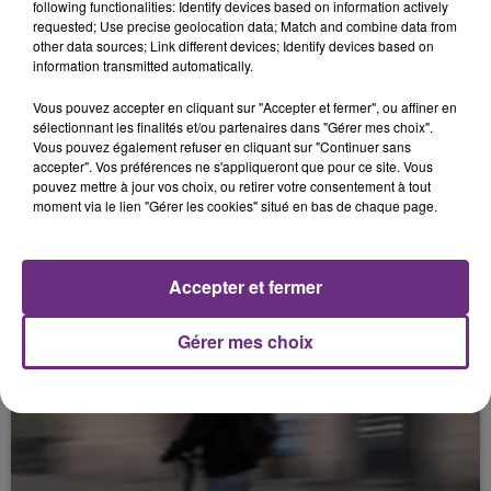
following functionalities: Identify devices based on information actively
8 800 KG PAR HECTARE.
requested; Use precise geolocation data; Match and combine data from
other data sources; Link different devices; Identify devices based on
information transmitted automatically.
Vous pouvez accepter en cliquant sur "Accepter et fermer", ou affiner en
sélectionnant les finalités et/ou partenaires dans "Gérer mes choix".
Vous pouvez également refuser en cliquant sur "Continuer sans
accepter". Vos préférences ne s'appliqueront que pour ce site. Vous
pouvez mettre à jour vos choix, ou retirer votre consentement à tout
moment via le lien "Gérer les cookies" situé en bas de chaque page.
22 juillet 2026
LE PARLEMENT INTERDIT LES RÉSEAUX
Accepter et fermer
SOCIAUX AUX MOINS DE 15 ANS.
Gérer mes choix