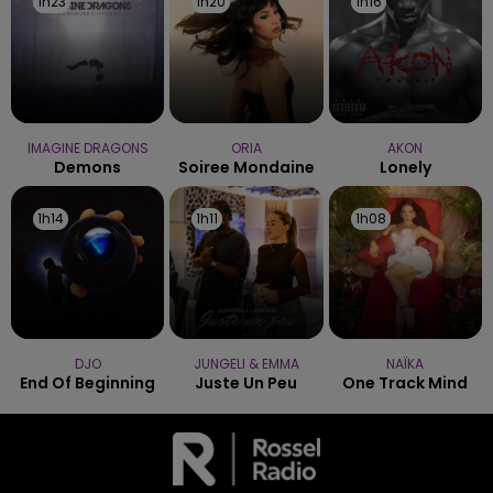
1h23
1h23
1h20
1h20
1h16
1h16
IMAGINE DRAGONS
ORIA
AKON
Demons
Soiree Mondaine
Lonely
1h14
1h14
1h11
1h11
1h08
1h08
DJO
JUNGELI & EMMA
NAÏKA
End Of Beginning
Juste Un Peu
One Track Mind