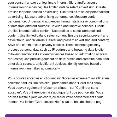
your consent and/or our legitimate interest: Store and/or access
information on a device; Use limited data to select advertising; Create
profiles for personalised advertising; Use profiles to select personalised
advertising; Measure advertising performance; Measure content
performance; Understand audiences through statistics or combinations
of data from different sources; Develop and improve services; Create
profiles to personalise content; Use profiles to select personalised
content; Use limited data to select content; Ensure security, prevent and
detect fraud, and fix errors; Deliver and present advertising and content;
Save and communicate privacy choices. These technologies may
process personal data such as IP address and browsing data to offer
following functionalities: Identify devices based on information actively
requested; Use precise geolocation data; Match and combine data from
24 juillet 2019
other data sources; Link different devices; Identify devices based on
GROS TEST POUR LE STADE DE REIMS
information transmitted automatically.
Le Stade de Reims affronte un futur adversaire
de la ligue 1, ce mercredi 24 juillet à Epernay.
Vous pouvez accepter en cliquant sur "Accepter et fermer", ou affiner en
sélectionnant les finalités et/ou partenaires dans "Gérer mes choix".
Vous pouvez également refuser en cliquant sur "Continuer sans
accepter". Vos préférences ne s'appliqueront que pour ce site. Vous
pouvez mettre à jour vos choix, ou retirer votre consentement à tout
moment via le lien "Gérer les cookies" situé en bas de chaque page.