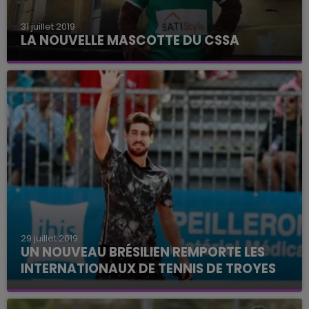
31 juillet 2019
LA NOUVELLE MASCOTTE DU CSSA
Appelez-le Dugo! Le sanglier est la nouvelle
mascotte du CS Sedan Ardennes.
29 juillet 2019
UN NOUVEAU BRÉSILIEN REMPORTE LES
INTERNATIONAUX DE TENNIS DE TROYES
Après Sant'Anna, Orlando Luz repart cette année
avec le c-ur de Troyes.