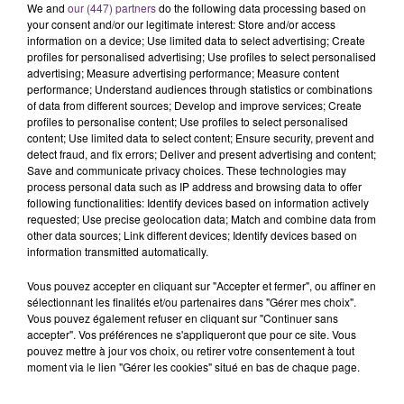
We and
our (447) partners
do the following data processing based on
your consent and/or our legitimate interest: Store and/or access
information on a device; Use limited data to select advertising; Create
profiles for personalised advertising; Use profiles to select personalised
advertising; Measure advertising performance; Measure content
performance; Understand audiences through statistics or combinations
of data from different sources; Develop and improve services; Create
profiles to personalise content; Use profiles to select personalised
content; Use limited data to select content; Ensure security, prevent and
detect fraud, and fix errors; Deliver and present advertising and content;
Save and communicate privacy choices. These technologies may
process personal data such as IP address and browsing data to offer
following functionalities: Identify devices based on information actively
24 novembre 2019
requested; Use precise geolocation data; Match and combine data from
LES 12 COUPS DE SEDAN
other data sources; Link different devices; Identify devices based on
Les footballeurs sedanais poursuivent leur
information transmitted automatically.
incroyable sans-faute
Vous pouvez accepter en cliquant sur "Accepter et fermer", ou affiner en
sélectionnant les finalités et/ou partenaires dans "Gérer mes choix".
Vous pouvez également refuser en cliquant sur "Continuer sans
accepter". Vos préférences ne s'appliqueront que pour ce site. Vous
pouvez mettre à jour vos choix, ou retirer votre consentement à tout
moment via le lien "Gérer les cookies" situé en bas de chaque page.