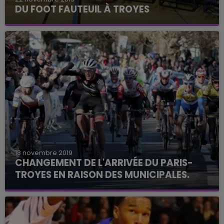
DU FOOT FAUTEUIL À TROYES
Troyes joue samedi son premier match de
championnat de France.
18 novembre 2019
CHANGEMENT DE L'ARRIVÉE DU PARIS-
TROYES EN RAISON DES MUNICIPALES.
La 62e édition aura lieu le même jour que le
premier tour des élections.