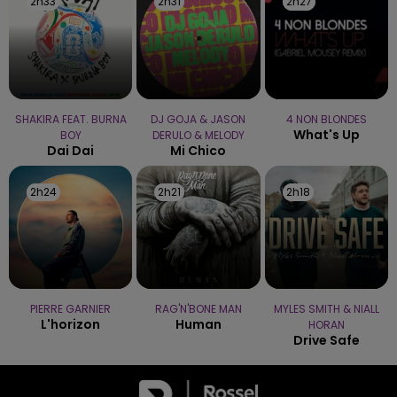
2h33
2h33
2h31
2h31
2h27
2h27
SHAKIRA FEAT. BURNA
DJ GOJA & JASON
4 NON BLONDES
What's Up
BOY
DERULO & MELODY
Dai Dai
Mi Chico
2h24
2h24
2h21
2h21
2h18
2h18
PIERRE GARNIER
RAG'N'BONE MAN
MYLES SMITH & NIALL
L'horizon
Human
HORAN
Drive Safe