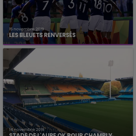
15 novembre 2019
LES BLEUETS RENVERSÉS
L'équipe de France U18 a été éliminée par le Brésil
(3-2) en 1/2 finale de la coupe du monde. Les
partenaires de Mbuku menaient pourtant (0-2)
à la pause.
14 novembre 2019
STADE DE L'AUBE OK POUR CHAMBLY.