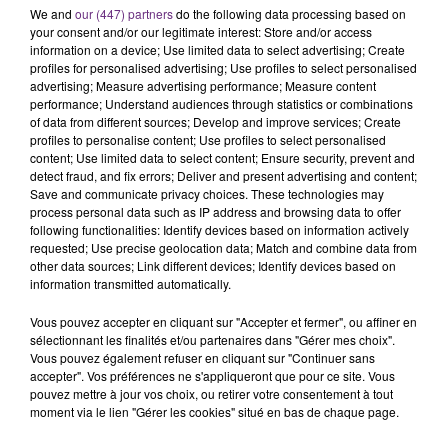
We and
our (447) partners
do the following data processing based on
C'était l'une des institutions du centre-ville
your consent and/or our legitimate interest: Store and/or access
rémois. Le magasin JouéClub est contraint de
information on a device; Use limited data to select advertising; Create
fermer ses portes.
profiles for personalised advertising; Use profiles to select personalised
TITRES DIFFUSÉS
advertising; Measure advertising performance; Measure content
performance; Understand audiences through statistics or combinations
of data from different sources; Develop and improve services; Create
profiles to personalise content; Use profiles to select personalised
7h03
7h03
7h00
7h00
content; Use limited data to select content; Ensure security, prevent and
detect fraud, and fix errors; Deliver and present advertising and content;
Save and communicate privacy choices. These technologies may
process personal data such as IP address and browsing data to offer
following functionalities: Identify devices based on information actively
requested; Use precise geolocation data; Match and combine data from
other data sources; Link different devices; Identify devices based on
information transmitted automatically.
Vous pouvez accepter en cliquant sur "Accepter et fermer", ou affiner en
sélectionnant les finalités et/ou partenaires dans "Gérer mes choix".
JASON DERULO
TEDDY SWIMS
Vous pouvez également refuser en cliquant sur "Continuer sans
Want To Want Me
Mr Know It All
accepter". Vos préférences ne s'appliqueront que pour ce site. Vous
pouvez mettre à jour vos choix, ou retirer votre consentement à tout
moment via le lien "Gérer les cookies" situé en bas de chaque page.
6h56
6h56
6h53
6h53