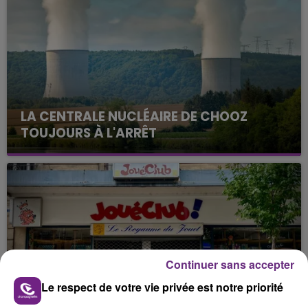
LA CENTRALE NUCLÉAIRE DE CHOOZ
TOUJOURS À L'ARRÊT
Cela fait déjà une semaine que la centrale
nucléaire ardennaise est à l'arrêt. Une situation
justifiée par la sécheresse intense qui est toujours
présente.
Continuer sans accepter
Le respect de votre vie privée est notre priorité
LE MAGASIN JOUÉCLUB DE REIMS FERME
SES PORTES