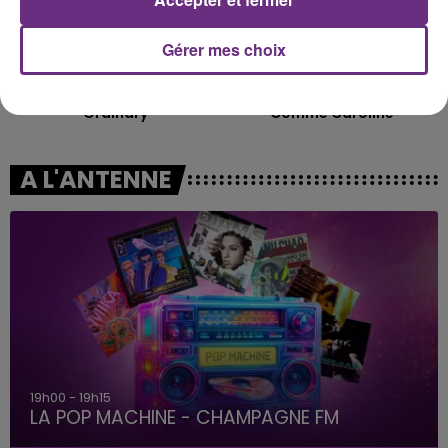
Gérer mes choix
ALEX WARREN
ZAHO & MC SOLAAR
Ordinary
Comme Caroline
A L'ANTENNE
19h00 - 19h15
LA POP MACHINE - CHAMPAGNE FM