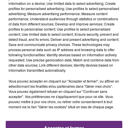
information on a device; Use limited data to select advertising; Create
profiles for personalised advertising; Use profiles to select personalised
advertising; Measure advertising performance; Measure content
12h38
12h38
12h35
12h35
performance; Understand audiences through statistics or combinations
of data from different sources; Develop and improve services; Create
profiles to personalise content; Use profiles to select personalised
content; Use limited data to select content; Ensure security, prevent and
detect fraud, and fix errors; Deliver and present advertising and content;
Save and communicate privacy choices. These technologies may
process personal data such as IP address and browsing data to offer
following functionalities: Identify devices based on information actively
requested; Use precise geolocation data; Match and combine data from
other data sources; Link different devices; Identify devices based on
information transmitted automatically.
JAMES MORRISON FEAT. NELLY
JEREMY FREROT
Frerot
FURTADO
Vous pouvez accepter en cliquant sur "Accepter et fermer", ou affiner en
Broken Strings
sélectionnant les finalités et/ou partenaires dans "Gérer mes choix".
Vous pouvez également refuser en cliquant sur "Continuer sans
accepter". Vos préférences ne s'appliqueront que pour ce site. Vous
12h29
12h29
12h26
12h26
pouvez mettre à jour vos choix, ou retirer votre consentement à tout
moment via le lien "Gérer les cookies" situé en bas de chaque page.
Accepter et fermer