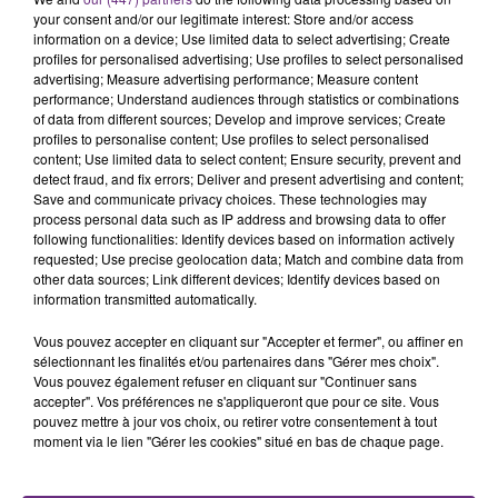
your consent and/or our legitimate interest: Store and/or access
l'inspection du Travail en profite pour rappeler
TITRES DIFFUSÉS
information on a device; Use limited data to select advertising; Create
les conditions de...
profiles for personalised advertising; Use profiles to select personalised
advertising; Measure advertising performance; Measure content
performance; Understand audiences through statistics or combinations
8h11
8h11
8h05
8h05
of data from different sources; Develop and improve services; Create
profiles to personalise content; Use profiles to select personalised
content; Use limited data to select content; Ensure security, prevent and
detect fraud, and fix errors; Deliver and present advertising and content;
Save and communicate privacy choices. These technologies may
process personal data such as IP address and browsing data to offer
following functionalities: Identify devices based on information actively
requested; Use precise geolocation data; Match and combine data from
other data sources; Link different devices; Identify devices based on
information transmitted automatically.
SHAWN MENDES & CAMILA
CHRISTOPHE MAE
Vous pouvez accepter en cliquant sur "Accepter et fermer", ou affiner en
La Lune
CABELLO
sélectionnant les finalités et/ou partenaires dans "Gérer mes choix".
Senorita
Vous pouvez également refuser en cliquant sur "Continuer sans
accepter". Vos préférences ne s'appliqueront que pour ce site. Vous
pouvez mettre à jour vos choix, ou retirer votre consentement à tout
7h58
7h58
7h55
7h55
moment via le lien "Gérer les cookies" situé en bas de chaque page.