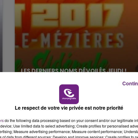
LES DERNIERS NOMS DÉVOILÉS JEUDI !
Contin
Le respect de votre vie privée est notre priorité
ers
do the following data processing based on your consent and/or our legitimate int
device; Use limited data to select advertising; Create profiles for personalised adver
vertising; Measure advertising performance; Measure content performance; Unders
ns of data from different sources; Develop and improve services; Create profiles to 