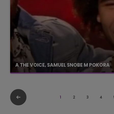
A THE VOICE, SAMUEL SNOBE M POKORA
1
2
3
4