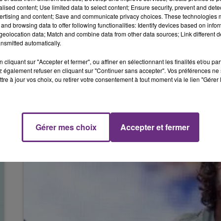
alised content; Use limited data to select content; Ensure security, prevent and detect
ertising and content; Save and communicate privacy choices. These technologies
and browsing data to offer following functionalities: Identify devices based on infor
eolocation data; Match and combine data from other data sources; Link different de
nsmitted automatically.
cliquant sur "Accepter et fermer", ou affiner en sélectionnant les finalités et/ou pa
 également refuser en cliquant sur "Continuer sans accepter". Vos préférences ne 
tre à jour vos choix, ou retirer votre consentement à tout moment via le lien "Gérer 
A - VOX DANS TARATATA !
Gérer mes choix
Accepter et fermer