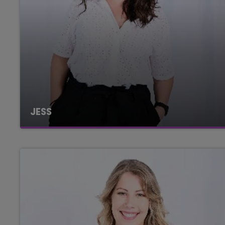
19h15 - 20h00
E FM
LA RADIO POP
JESS