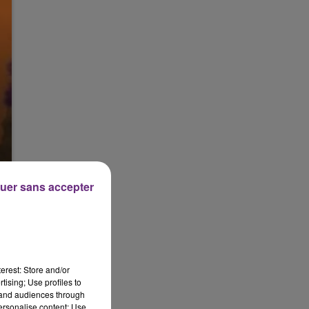
uer sans accepter
erest: Store and/or
tising; Use profiles to
tand audiences through
personalise content; Use