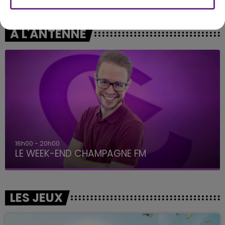
Dilemma
Le Petit Pecheur
A L'ANTENNE
16h00 - 20h00
LE WEEK-END CHAMPAGNE FM
LES JEUX