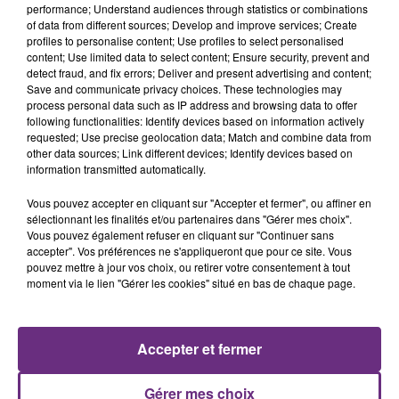
performance; Understand audiences through statistics or combinations
of data from different sources; Develop and improve services; Create
profiles to personalise content; Use profiles to select personalised
content; Use limited data to select content; Ensure security, prevent and
detect fraud, and fix errors; Deliver and present advertising and content;
Save and communicate privacy choices. These technologies may
process personal data such as IP address and browsing data to offer
following functionalities: Identify devices based on information actively
requested; Use precise geolocation data; Match and combine data from
JOSEPH KAMEL
TEMPER CITY
other data sources; Link different devices; Identify devices based on
Celui Qui Part
Self Aware
information transmitted automatically.
12h11
12h11
12h09
12h09
Vous pouvez accepter en cliquant sur "Accepter et fermer", ou affiner en
sélectionnant les finalités et/ou partenaires dans "Gérer mes choix".
Vous pouvez également refuser en cliquant sur "Continuer sans
accepter". Vos préférences ne s'appliqueront que pour ce site. Vous
pouvez mettre à jour vos choix, ou retirer votre consentement à tout
moment via le lien "Gérer les cookies" situé en bas de chaque page.
Accepter et fermer
NELLY
MANON LISA
Gérer mes choix