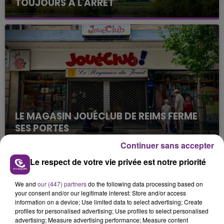
TOUJOURS À L'ARRÊT
Cela fait déjà une semaine que la centrale
nucléaire ardennaise est à l'arrêt. Une situation
justifiée par la sécheresse intense qui est toujours
présente.
LE MAGASIN JOUÉCLUB DE REIMS FERME
SES PORTES
C'était l'une des institutions du centre-ville
Continuer sans accepter
rémois. Le magasin JouéClub est contraint de
Le respect de votre vie privée est notre priorité
fermer ses portes.
TITRES DIFFUSÉS
We and
our (447) partners
do the following data processing based on
your consent and/or our legitimate interest: Store and/or access
information on a device; Use limited data to select advertising; Create
12h20
12h20
12h17
12h17
profiles for personalised advertising; Use profiles to select personalised
advertising; Measure advertising performance; Measure content