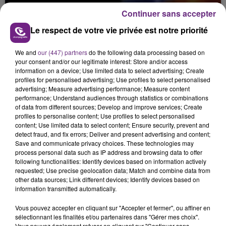
DIRE STRAITS À LA FOIRE DE CHÂLONS
Continuer sans accepter
Le respect de votre vie privée est notre priorité
We and
our (447) partners
do the following data processing based on
your consent and/or our legitimate interest: Store and/or access
information on a device; Use limited data to select advertising; Create
profiles for personalised advertising; Use profiles to select personalised
advertising; Measure advertising performance; Measure content
performance; Understand audiences through statistics or combinations
of data from different sources; Develop and improve services; Create
profiles to personalise content; Use profiles to select personalised
content; Use limited data to select content; Ensure security, prevent and
detect fraud, and fix errors; Deliver and present advertising and content;
Save and communicate privacy choices. These technologies may
process personal data such as IP address and browsing data to offer
following functionalities: Identify devices based on information actively
requested; Use precise geolocation data; Match and combine data from
other data sources; Link different devices; Identify devices based on
information transmitted automatically.
Vous pouvez accepter en cliquant sur "Accepter et fermer", ou affiner en
CONCERT DE JOHNNY HALLYDAY À
sélectionnant les finalités et/ou partenaires dans "Gérer mes choix".
Vous pouvez également refuser en cliquant sur "Continuer sans