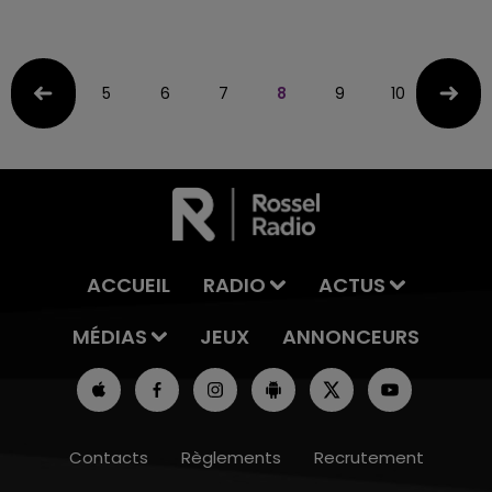
5
6
7
8
9
10
11
ACCUEIL
RADIO
ACTUS
MÉDIAS
JEUX
ANNONCEURS
Contacts
Règlements
Recrutement