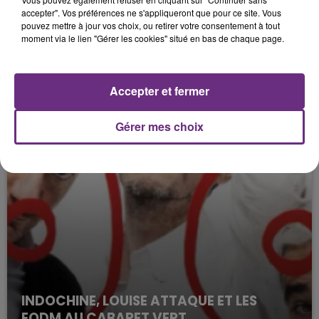
SEDAN : TOUTES LES INFOS SUR LA...
accepter". Vos préférences ne s'appliqueront que pour ce site. Vous
pouvez mettre à jour vos choix, ou retirer votre consentement à tout
moment via le lien "Gérer les cookies" situé en bas de chaque page.
Accepter et fermer
Gérer mes choix
INDOCHINE, LOUISE ATTAQUE ET LES
EODM AU CABARET VERT