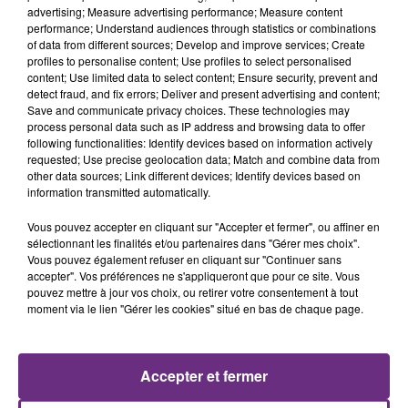
L'INSPECTION DU TRAVAIL RAPPELLE À
advertising; Measure advertising performance; Measure content
L'ORDRE SUR LES CONDITIONS DE...
performance; Understand audiences through statistics or combinations
of data from different sources; Develop and improve services; Create
Alors que les dates de début des vendange 2026
profiles to personalise content; Use profiles to select personalised
s'est avéré être plus précoce que prévu,
content; Use limited data to select content; Ensure security, prevent and
l'inspection du Travail en profite pour rappeler
detect fraud, and fix errors; Deliver and present advertising and content;
Save and communicate privacy choices. These technologies may
les conditions de...
process personal data such as IP address and browsing data to offer
following functionalities: Identify devices based on information actively
requested; Use precise geolocation data; Match and combine data from
other data sources; Link different devices; Identify devices based on
information transmitted automatically.
Vous pouvez accepter en cliquant sur "Accepter et fermer", ou affiner en
UN FEU DE REMORQUE BLOQUE LA
sélectionnant les finalités et/ou partenaires dans "Gérer mes choix".
CIRCULATION DANS LES ARDENNES
Vous pouvez également refuser en cliquant sur "Continuer sans
accepter". Vos préférences ne s'appliqueront que pour ce site. Vous
Un feu de remorque s'est déclaré ce mercredi en
pouvez mettre à jour vos choix, ou retirer votre consentement à tout
fin de matinée sur l'A34.
moment via le lien "Gérer les cookies" situé en bas de chaque page.
TITRES DIFFUSÉS
Accepter et fermer
18h04
18h04
18h01
18h01