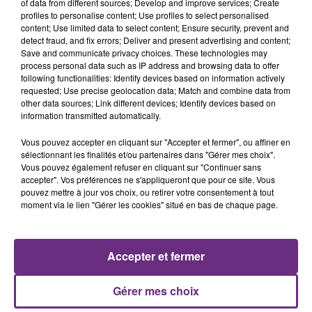
of data from different sources; Develop and improve services; Create
profiles to personalise content; Use profiles to select personalised
content; Use limited data to select content; Ensure security, prevent and
detect fraud, and fix errors; Deliver and present advertising and content;
Save and communicate privacy choices. These technologies may
process personal data such as IP address and browsing data to offer
following functionalities: Identify devices based on information actively
NAÏKA
JUSTIN BIEBER
requested; Use precise geolocation data; Match and combine data from
One Track Mind
Love Yourself
other data sources; Link different devices; Identify devices based on
information transmitted automatically.
4h01
4h01
3h58
3h58
Vous pouvez accepter en cliquant sur "Accepter et fermer", ou affiner en
sélectionnant les finalités et/ou partenaires dans "Gérer mes choix".
Vous pouvez également refuser en cliquant sur "Continuer sans
accepter". Vos préférences ne s'appliqueront que pour ce site. Vous
pouvez mettre à jour vos choix, ou retirer votre consentement à tout
moment via le lien "Gérer les cookies" situé en bas de chaque page.
Accepter et fermer
JENNIFER LOPEZ & DAVID GUETTA
THE CALLING
Save Me Tonight
Wherever You Will Go
Gérer mes choix