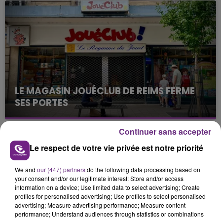
nucléaire ardennaise est à l'arrêt. Une situation
justifiée par la sécheresse intense qui est toujours
présente.
LE MAGASIN JOUÉCLUB DE REIMS FERME
SES PORTES
C'était l'une des institutions du centre-ville
rémois. Le magasin JouéClub est contraint de
Continuer sans accepter
fermer ses portes.
TITRES DIFFUSÉS
Le respect de votre vie privée est notre priorité
We and
our (447) partners
do the following data processing based on
4h08
4h08
4h05
4h05
your consent and/or our legitimate interest: Store and/or access
information on a device; Use limited data to select advertising; Create
profiles for personalised advertising; Use profiles to select personalised
advertising; Measure advertising performance; Measure content
performance; Understand audiences through statistics or combinations