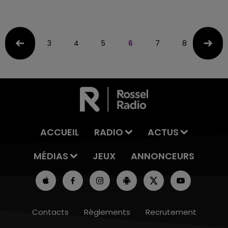
3
4
5
6
7
8
9
ACCUEIL
RADIO
ACTUS
MÉDIAS
JEUX
ANNONCEURS
Contacts
Règlements
Recrutement