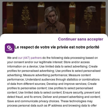
Continuer sans accepter
13 mai 2026
VIOLENCES SEXUELLES : LES VICTIMES
Le respect de votre vie privée est notre priorité
BIENTÔT INFORMÉES DE LA...
We and
our (447) partners
do the following data processing based on
your consent and/or our legitimate interest: Store and/or access
information on a device; Use limited data to select advertising; Create
profiles for personalised advertising; Use profiles to select personalised
advertising; Measure advertising performance; Measure content
performance; Understand audiences through statistics or combinations
of data from different sources; Develop and improve services; Create
profiles to personalise content; Use profiles to select personalised
content; Use limited data to select content; Ensure security, prevent and
detect fraud, and fix errors; Deliver and present advertising and content;
Save and communicate privacy choices. These technologies may
11 mai 2026
process personal data such as IP address and browsing data to offer
LE CORPS D'UN ENFANT DE 3 ANS