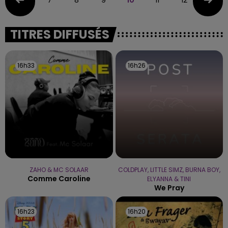
TITRES DIFFUSÉS
16h33
16h33
16h26
16h26
ZAHO & MC SOLAAR
COLDPLAY, LITTLE SIMZ, BURNA BOY,
Comme Caroline
ELYANNA & TINI
We Pray
16h23
16h23
16h20
16h20