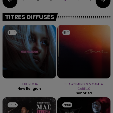
TITRES DIFFUSÉS
8h14
8h14
8h11
8h11
BEBE REXHA
SHAWN MENDES & CAMILA
New Religion
CABELLO
Senorita
8h05
8h05
7h58
7h58