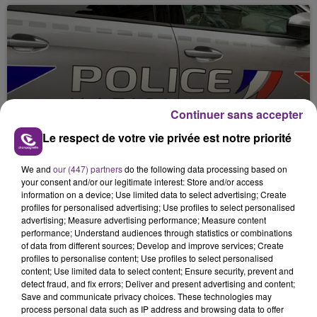
Continuer sans accepter
17 juin 2026
UN JEUNE HOMME BLESSÉ PAR BALLE À
Le respect de votre vie privée est notre priorité
REIMS
We and
our (447) partners
do the following data processing based on
your consent and/or our legitimate interest: Store and/or access
information on a device; Use limited data to select advertising; Create
profiles for personalised advertising; Use profiles to select personalised
advertising; Measure advertising performance; Measure content
performance; Understand audiences through statistics or combinations
of data from different sources; Develop and improve services; Create
profiles to personalise content; Use profiles to select personalised
content; Use limited data to select content; Ensure security, prevent and
detect fraud, and fix errors; Deliver and present advertising and content;
Save and communicate privacy choices. These technologies may
17 juin 2026
process personal data such as IP address and browsing data to offer
VIOLENCES CONJUGALES : LA BANQUE