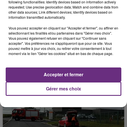
following functionalities: Identify devices based on information actively
POSTALE DÉPLOIE UN DISPOSITIF POUR...
requested; Use precise geolocation data; Match and combine data from
other data sources; Link different devices; Identify devices based on
information transmitted automatically.
Vous pouvez accepter en cliquant sur "Accepter et fermer", ou affiner en
sélectionnant les finalités et/ou partenaires dans "Gérer mes choix".
Vous pouvez également refuser en cliquant sur "Continuer sans
accepter". Vos préférences ne s'appliqueront que pour ce site. Vous
pouvez mettre à jour vos choix, ou retirer votre consentement à tout
moment via le lien "Gérer les cookies" situé en bas de chaque page.
17 juin 2026
L'AUBE ET LA HAUTE-MARNE EN
Accepter et fermer
VIGILANCE CANICULE
Gérer mes choix