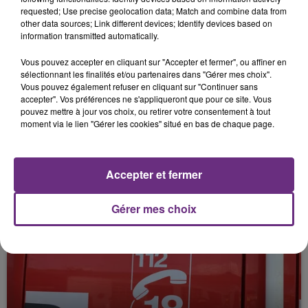
AIDANT.
requested; Use precise geolocation data; Match and combine data from
other data sources; Link different devices; Identify devices based on
information transmitted automatically.
Vous pouvez accepter en cliquant sur "Accepter et fermer", ou affiner en
sélectionnant les finalités et/ou partenaires dans "Gérer mes choix".
Vous pouvez également refuser en cliquant sur "Continuer sans
accepter". Vos préférences ne s'appliqueront que pour ce site. Vous
pouvez mettre à jour vos choix, ou retirer votre consentement à tout
moment via le lien "Gérer les cookies" situé en bas de chaque page.
11 juin 2026
COUPE DU MONDE 2026: OÙ VOIR LES
Accepter et fermer
MATCH DES BLEUS?
Gérer mes choix