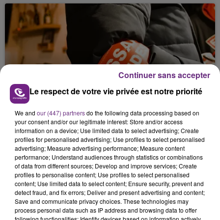
Continuer sans accepter
11 juin 2026
Le respect de votre vie privée est notre priorité
LA RESTAURATION RAPIDE SOUS
SURVEILLANCE
We and
our (447) partners
do the following data processing based on
your consent and/or our legitimate interest: Store and/or access
information on a device; Use limited data to select advertising; Create
profiles for personalised advertising; Use profiles to select personalised
advertising; Measure advertising performance; Measure content
performance; Understand audiences through statistics or combinations
of data from different sources; Develop and improve services; Create
profiles to personalise content; Use profiles to select personalised
content; Use limited data to select content; Ensure security, prevent and
detect fraud, and fix errors; Deliver and present advertising and content;
Save and communicate privacy choices. These technologies may
11 juin 2026
process personal data such as IP address and browsing data to offer
LE QUOTIDIEN INVISIBLE D’UN JEUNE
following functionalities: Identify devices based on information actively