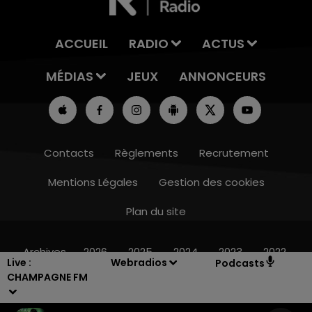
ACCUEIL
RADIO
ACTUS
MÉDIAS
JEUX
ANNONCEURS
Contacts
Règlements
Recrutement
Mentions Légales
Gestion des cookies
Plan du site
19h00 - 19h15
LA POP MACHINE - CHAMPAGNE FM
Archives
2026
2025
2024
2023
2022
Live :
Webradios
Podcasts
CHAMPAGNE FM