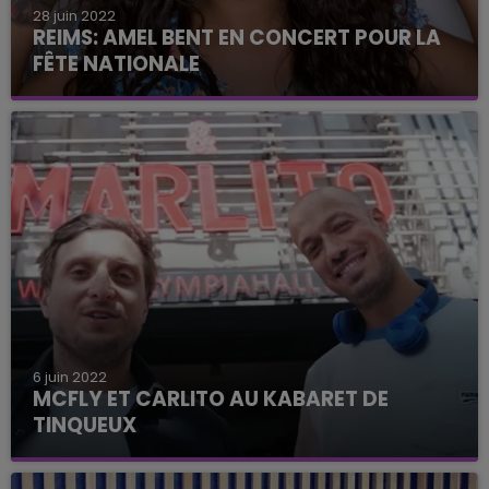
28 juin 2022
REIMS: AMEL BENT EN CONCERT POUR LA
FÊTE NATIONALE
L'artiste se produira sur la scène du parc Léo
Lagrange. Un concert gratuit et ouvert à tous.
6 juin 2022
MCFLY ET CARLITO AU KABARET DE
TINQUEUX
Les deux youtubeurs y interprèteront les
morceaux de leur album le 7 octobre 2022.