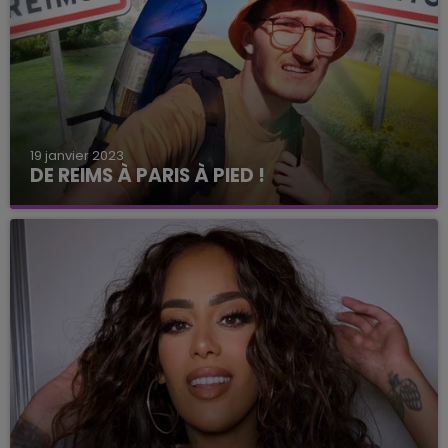
19 janvier 2023
DE REIMS À PARIS À PIED !
Durant l'été dernier deux étudiants rémois
s'étaient donnés le défi de se rendre à Paris à
pied. Une aventure visible sur YouTube depuis
peu.