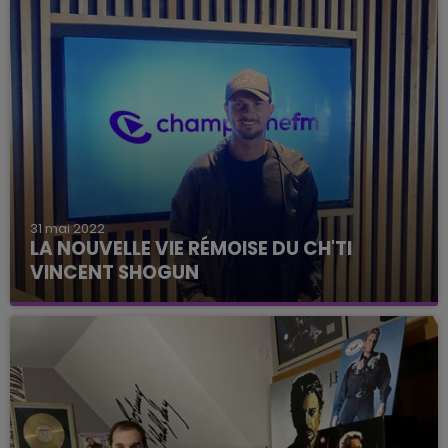
31 mai 2022
LA NOUVELLE VIE RÉMOISE DU CH'TI
VINCENT SHOGUN
De passage dans les studios de Champagne FM,
Vincent Szewczyk nous a raconté la face cachée
de son ancienne vie de candidat de téléréalité.
Une vie, pas...