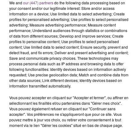
We and
our (447) partners
do the following data processing based on
your consent and/or our legitimate interest: Store and/or access
information on a device; Use limited data to select advertising; Create
profiles for personalised advertising; Use profiles to select personalised
advertising; Measure advertising performance; Measure content
performance; Understand audiences through statistics or combinations
of data from different sources; Develop and improve services; Create
profiles to personalise content; Use profiles to select personalised
content; Use limited data to select content; Ensure security, prevent and
detect fraud, and fix errors; Deliver and present advertising and content;
Save and communicate privacy choices. These technologies may
process personal data such as IP address and browsing data to offer
18 juin 2021
UNE CARTE POKÉMON VENDUE PRÈS DE 12
following functionalities: Identify devices based on information actively
requested; Use precise geolocation data; Match and combine data from
000 EUROS À TROYES
other data sources; Link different devices; Identify devices based on
La magie des Pokémon est encore bien présente
information transmitted automatically.
en 2021 et ça coute cher au portefeuille !
Vous pouvez accepter en cliquant sur "Accepter et fermer", ou affiner en
sélectionnant les finalités et/ou partenaires dans "Gérer mes choix".
Vous pouvez également refuser en cliquant sur "Continuer sans
accepter". Vos préférences ne s'appliqueront que pour ce site. Vous
pouvez mettre à jour vos choix, ou retirer votre consentement à tout
moment via le lien "Gérer les cookies" situé en bas de chaque page.