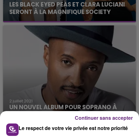
LES BLACK EYED PEAS ET CLARA LUCIANI
SERONT À LA MAGNIFIQUE SOCIETY
Les organisateurs du festival ont dévoilé les
premiers noms des artistes présents pour
l'édition 2022 de l'événement.
2 juillet 2021
UN NOUVEL ALBUM POUR SOPRANO À
VENIR
Continuer sans accepter
L'artiste passera au Stade de France le 2 juillet
Le respect de votre vie privée est notre priorité
2022.