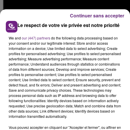
Continuer sans accepter
Le respect de votre vie privée est notre priorité
We and
our (447) partners
do the following data processing based on
your consent and/or our legitimate interest: Store and/or access
information on a device; Use limited data to select advertising; Create
FIL D'ACTUS
profiles for personalised advertising; Use profiles to select personalised
advertising; Measure advertising performance; Measure content
performance; Understand audiences through statistics or combinations
of data from different sources; Develop and improve services; Create
profiles to personalise content; Use profiles to select personalised
content; Use limited data to select content; Ensure security, prevent and
detect fraud, and fix errors; Deliver and present advertising and content;
Save and communicate privacy choices. These technologies may
process personal data such as IP address and browsing data to offer
following functionalities: Identify devices based on information actively
requested; Use precise geolocation data; Match and combine data from
other data sources; Link different devices; Identify devices based on
LA CENTRALE NUCLÉAIRE DE CHOOZ
information transmitted automatically.
TOUJOURS À L'ARRÊT
Vous pouvez accepter en cliquant sur "Accepter et fermer", ou affiner en