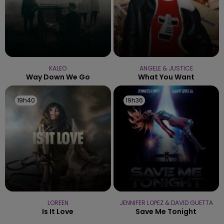
KALEO
ANGELE & JUSTICE
Way Down We Go
What You Want
19h40
19h40
19h36
19h36
LOREEN
JENNIFER LOPEZ & DAVID GUETTA
Is It Love
Save Me Tonight