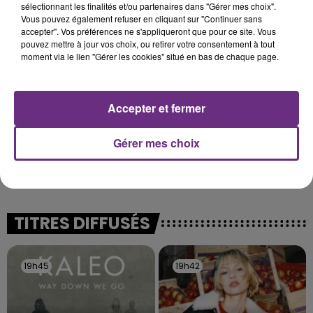
Cela fait déjà une semaine que la centrale
sélectionnant les finalités et/ou partenaires dans "Gérer mes choix".
nucléaire ardennaise est à l'arrêt. Une situation
Vous pouvez également refuser en cliquant sur "Continuer sans
accepter". Vos préférences ne s'appliqueront que pour ce site. Vous
justifiée par la sécheresse intense qui est toujours
pouvez mettre à jour vos choix, ou retirer votre consentement à tout
présente.
moment via le lien "Gérer les cookies" situé en bas de chaque page.
Accepter et fermer
LE MAGASIN JOUÉCLUB DE REIMS FERME
Gérer mes choix
SES PORTES
C'était l'une des institutions du centre-ville
rémois. Le magasin JouéClub est contraint de
fermer ses portes.
TITRES DIFFUSÉS
19h45
19h45
19h42
19h42