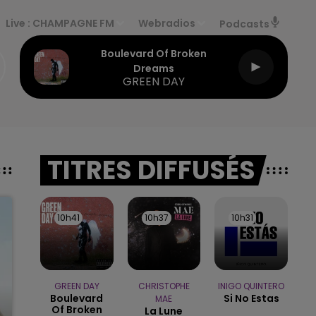
Live :
CHAMPAGNE FM
Webradios
Podcasts
Boulevard Of Broken
Dreams
GREEN DAY
TITRES DIFFUSÉS
10h41
10h41
10h37
10h37
10h31
10h31
GREEN DAY
CHRISTOPHE
INIGO QUINTERO
Boulevard
Si No Estas
MAE
Of Broken
La Lune