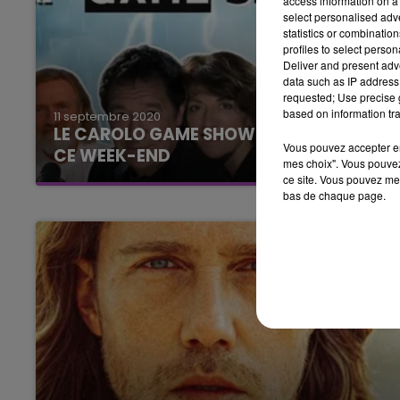
access information on a 
select personalised ad
statistics or combinatio
profiles to select person
Deliver and present adv
data such as IP address 
requested; Use precise g
based on information tra
11 septembre 2020
LE CAROLO GAME SHOW VOUS ATTEND
Vous pouvez accepter en 
CE WEEK-END
mes choix". Vous pouvez
Homer et Marge Simpson arrivent à
ce site. Vous pouvez met
bas de chaque page.
Charleville-Mézières !