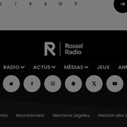
6
7
8
9
10
11
RADIO
ACTUS
MÉDIAS
JEUX
AN
nts
Recrutement
Mentions Légales
Gestion des 