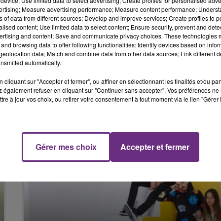
device; Use limited data to select advertising; Create profiles for personalised adver
vertising; Measure advertising performance; Measure content performance; Unders
ns of data from different sources; Develop and improve services; Create profiles to 
alised content; Use limited data to select content; Ensure security, prevent and detect
ertising and content; Save and communicate privacy choices. These technologies
and browsing data to offer following functionalities: Identify devices based on infor
eolocation data; Match and combine data from other data sources; Link different de
nsmitted automatically.
11 septembre 2020
"LET'S LOVE", LE NOUVEAU TUBE DE
cliquant sur "Accepter et fermer", ou affiner en sélectionnant les finalités et/ou pa
DAVID GUETTA ET SIA
 également refuser en cliquant sur "Continuer sans accepter". Vos préférences ne 
Après les succès de "Titanium" ou encore
tre à jour vos choix, ou retirer votre consentement à tout moment via le lien "Gérer 
"Flames", le duo dévoile un nouveau tube.
Gérer mes choix
Accepter et fermer