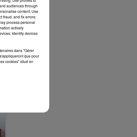
tising; Use profiles to
tand audiences through
personalise content; Use
 fraud, and fix errors;
 may process personal
mation actively
vices; Identify devices
rtenaires dans "Gérer
s'appliqueront que pour
les cookies" situé en