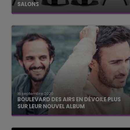
SALONS
10h00 - 14h00
La prochaine console de Sony sera bientôt
LE TICKET DE CAISSE
disponible.
16 septembre 2020
BOULEVARD DES AIRS EN DÉVOILE PLUS
SUR LEUR NOUVEL ALBUM
Pas mal de surprises arrivent...