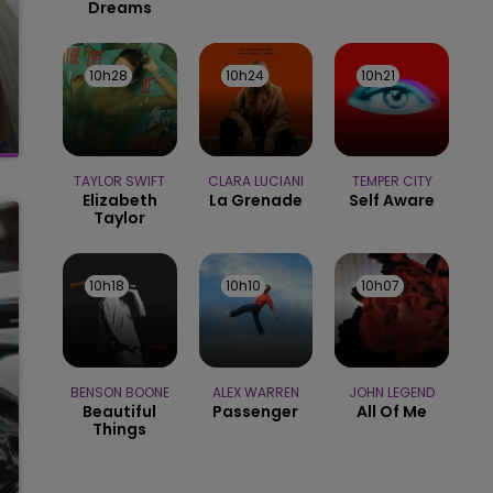
Dreams
10h28
10h28
10h24
10h24
10h21
10h21
TAYLOR SWIFT
CLARA LUCIANI
TEMPER CITY
Elizabeth
La Grenade
Self Aware
Taylor
10h18
10h18
10h10
10h10
10h07
10h07
BENSON BOONE
ALEX WARREN
JOHN LEGEND
Beautiful
Passenger
All Of Me
Things