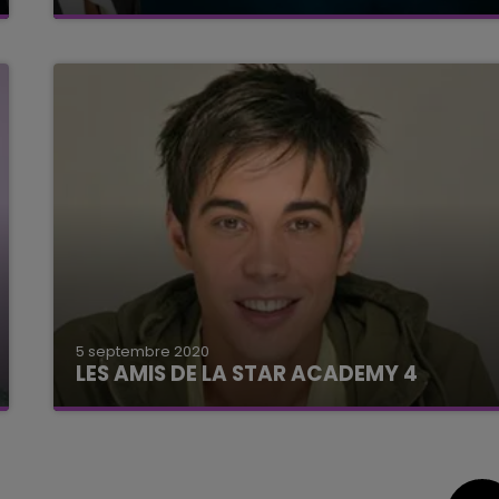
La journaliste Karima Charni faisait partie des
pensionnaires du château de la Star Academy
lors de la 4ème saison du télé-crochet. La
native de Reims a été...
5 septembre 2020
LES AMIS DE LA STAR ACADEMY 4