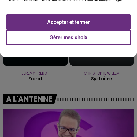
11h02
11h02
10h58
10h58
Accepter et fermer
Gérer mes choix
JEREMY FREROT
CHRISTOPHE WILLEM
Frerot
Systaime
A L'ANTENNE