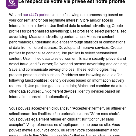
Le respect de votre vie privée est notre priorité
LE MAGASIN JOUÉCLUB DE REIMS FERME
SES PORTES
We and
our (447) partners
do the following data processing based on
your consent and/or our legitimate interest: Store and/or access
C'était l'une des institutions du centre-ville
information on a device; Use limited data to select advertising; Create
rémois. Le magasin JouéClub est contraint de
profiles for personalised advertising; Use profiles to select personalised
fermer ses portes.
advertising; Measure advertising performance; Measure content
TITRES DIFFUSÉS
performance; Understand audiences through statistics or combinations
of data from different sources; Develop and improve services; Create
profiles to personalise content; Use profiles to select personalised
content; Use limited data to select content; Ensure security, prevent and
11h08
11h08
11h04
11h04
detect fraud, and fix errors; Deliver and present advertising and content;
Save and communicate privacy choices. These technologies may
process personal data such as IP address and browsing data to offer
following functionalities: Identify devices based on information actively
requested; Use precise geolocation data; Match and combine data from
other data sources; Link different devices; Identify devices based on
information transmitted automatically.
Vous pouvez accepter en cliquant sur "Accepter et fermer", ou affiner en
sélectionnant les finalités et/ou partenaires dans "Gérer mes choix".
Vous pouvez également refuser en cliquant sur "Continuer sans
TEMPER CITY
SHANIA TWAIN
accepter". Vos préférences ne s'appliqueront que pour ce site. Vous
Self Aware
That Don't Impress Me
pouvez mettre à jour vos choix, ou retirer votre consentement à tout
Much
moment via le lien "Gérer les cookies" situé en bas de chaque page.