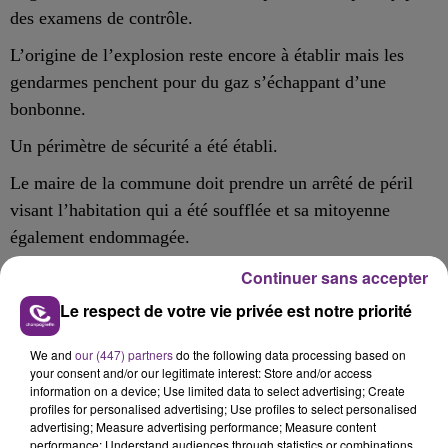
des examens de contrôle.
L’origine de l’explosion reste encore à établir mais les
gendarmes penchent pour du gaz s’échappant d’une
bonbonne.
Un périmètre de sécurité a été établi.
Le maire de la commune doit prendre un arrêté de péril
visant l’habitation qui a été soufflée et sa mitoyenne
également endommagée.
Continuer sans accepter
Le respect de votre vie privée est notre priorité
FIL D'ACTU
We and
our (447) partners
do the following data processing based on
your consent and/or our legitimate interest: Store and/or access
information on a device; Use limited data to select advertising; Create
profiles for personalised advertising; Use profiles to select personalised
advertising; Measure advertising performance; Measure content
performance; Understand audiences through statistics or combinations