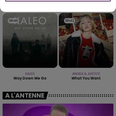
fermer ses portes.
TITRES DIFFUSÉS
19h45
19h45
19h42
19h42
KALEO
ANGELE & JUSTICE
Way Down We Go
What You Want
A L'ANTENNE