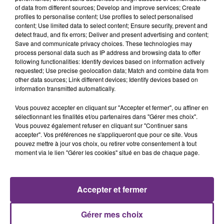
of data from different sources; Develop and improve services; Create
profiles to personalise content; Use profiles to select personalised
content; Use limited data to select content; Ensure security, prevent and
detect fraud, and fix errors; Deliver and present advertising and content;
11h37
Save and communicate privacy choices. These technologies may
LA CENTRALE NUCLÉAIRE DE CHOOZ
process personal data such as IP address and browsing data to offer
TOUJOURS À L'ARRÊT
following functionalities: Identify devices based on information actively
requested; Use precise geolocation data; Match and combine data from
Cela fait déjà une semaine que la centrale
other data sources; Link different devices; Identify devices based on
nucléaire ardennaise est à l'arrêt. Une situation
information transmitted automatically.
justifiée par la sécheresse intense qui est toujours
Vous pouvez accepter en cliquant sur "Accepter et fermer", ou affiner en
présente.
sélectionnant les finalités et/ou partenaires dans "Gérer mes choix".
Vous pouvez également refuser en cliquant sur "Continuer sans
accepter". Vos préférences ne s'appliqueront que pour ce site. Vous
pouvez mettre à jour vos choix, ou retirer votre consentement à tout
moment via le lien "Gérer les cookies" situé en bas de chaque page.
10h16
LE MAGASIN JOUÉCLUB DE REIMS FERME
SES PORTES
Accepter et fermer
C'était l'une des institutions du centre-ville
rémois. Le magasin JouéClub est contraint de
Gérer mes choix