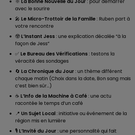
🌞
La Bonne Nouvelle du Jour
: pour démarrer
avec le sourire
🎤
Le Micro-Trottoir de la Famille
: Ruben part à
votre rencontre
🤓
L’Instant Jess
: une explication décalée “à la
façon de Jess”
✅
Le Bureau des Vérifications
: testons la
véracité des sondages
🔄
La Chronique du Jour
: un thème différent
chaque matin (Choix dans la date, Bon sang mais
c’est bien sûr…)
☕
L’Info de la Machine à Café
: une actu
racontée le temps d’un café
📍
Un Sujet Local
: initiative ou événement de la
région mis en lumière
🎙️
L’Invité du Jour
: une personnalité qui fait