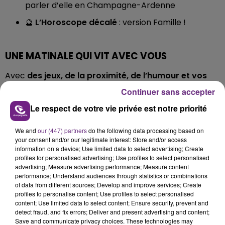
parler d’elle en Champagne-Ardenne
🔮
L’Horoscope décalé
: version Famille !
UNE MATINALE QUI VIT AVEC VOUS
Avec
des jeux, de la proximité, de l’humour et vos
tubes préférés
,
La Famille Champagne FM
est le
Continuer sans accepter
rendez-vous matinal des Champardennais.
Le respect de votre vie privée est notre priorité
📻
À écouter du lundi au vendredi, dès 6h et jusqu'à
10h sur Champagne FM.
We and
our (447) partners
do the following data processing based on
your consent and/or our legitimate interest: Store and/or access
information on a device; Use limited data to select advertising; Create
AVEC
profiles for personalised advertising; Use profiles to select personalised
advertising; Measure advertising performance; Measure content
performance; Understand audiences through statistics or combinations
of data from different sources; Develop and improve services; Create
profiles to personalise content; Use profiles to select personalised
content; Use limited data to select content; Ensure security, prevent and
detect fraud, and fix errors; Deliver and present advertising and content;
Save and communicate privacy choices. These technologies may