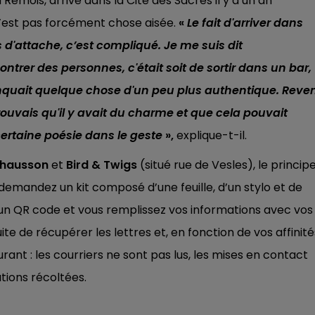
 Rémois, arrivé dans la Cité des Sacres il y a un an
6h00 - 10h00
 n’est pas forcément chose aisée.
«
Le fait d'arriver dans
LA FAMILLE
 d'attache, c’est compliqué. Je me suis dit
ntrer des personnes, c'était soit de sortir dans un bar,
manquait quelque chose d'un peu plus authentique. Reven
 trouvais qu'il y avait du charme et que cela pouvait
certaine poésie dans le geste
»,
explique-t-il.
hausson
et
Bird & Twigs
(situé rue de Vesles), le princip
s demandez un kit composé d’une feuille, d’un stylo et de
 un QR code et vous remplissez vos informations avec vos
14h00 - 15h00
e de récupérer les lettres et, en fonction de vos affinité
La Radio Pop
ssurant : les courriers ne sont pas lus, les mises en contact
tions récoltées.