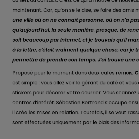
du lien, du contact. C’est ce qui a motivé ce nouveau
LE BEST OF DE LA FAMILLE
maintenant. Car, qu’on se le dise, se faire des amis
CHAMPAGNE FM
une ville où on ne connaît personne, où on n'a pas
qu'aujourd'hui, la seule manière, presque, de renco
soit beaucoup par Internet, et je trouvais qu'il 
à la lettre, c'était vraiment quelque chose, car je
permettre de prendre son temps. J'ai trouvé une 
Proposé pour le moment dans deux cafés rémois,
C
est simple : vous allez voir le gérant du café et vou
stickers pour décorer votre courrier. Vous scannez
10h00 - 14h00
centres d’intérêt. Sébastien Bertrand s’occupe ensuit
LE TICKET DE CAISSE
il crée les mises en relation. Toutefois, il se veut ra
sont effectuées uniquement par le biais des informa