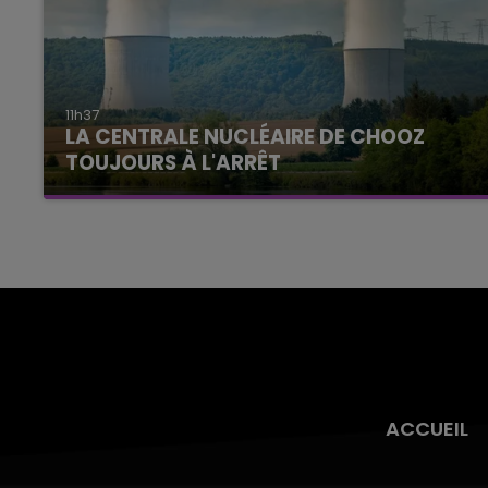
11h37
LA CENTRALE NUCLÉAIRE DE CHOOZ
TOUJOURS À L'ARRÊT
Cela fait déjà une semaine que la centrale
nucléaire ardennaise est à l'arrêt. Une situation
justifiée par la sécheresse intense qui est
toujours présente.
ACCUEIL