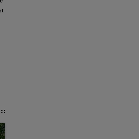
le
et