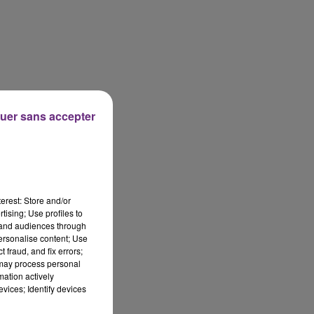
uer sans accepter
erest: Store and/or
tising; Use profiles to
tand audiences through
personalise content; Use
 fraud, and fix errors;
 may process personal
mation actively
vices; Identify devices