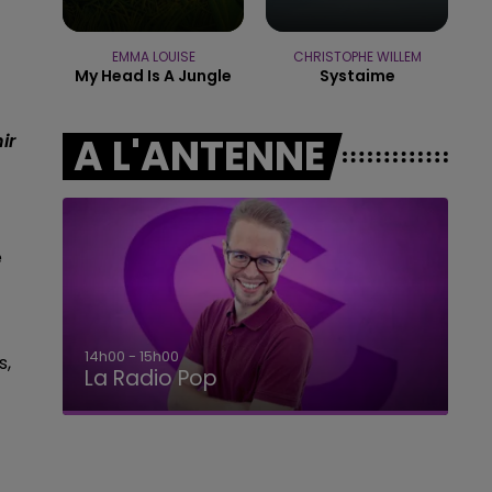
10h00 - 14h00
LE TICKET DE CAISSE
EMMA LOUISE
CHRISTOPHE WILLEM
My Head Is A Jungle
Systaime
ir
A L'ANTENNE
e
15h00 - 19h00
s,
Le Club Champagne FM