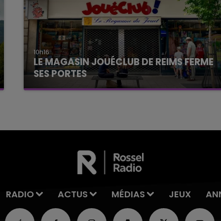
10h16
LE MAGASIN JOUÉCLUB DE REIMS FERME
SES PORTES
C'était l'une des institutions du centre-ville
rémois. Le magasin JouéClub est contraint de
fermer ses portes.
RADIO
ACTUS
MÉDIAS
JEUX
AN