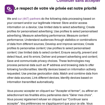
Continuer sans accepter
Le respect de votre vie privée est notre priorité
We and
our (447) partners
do the following data processing based on
Tous les lundis, mardis, mercredis, jeudis et vendredis
your consent and/or our legitimate interest: Store and/or access
de 5h00 à 6h00.
information on a device; Use limited data to select advertising; Create
profiles for personalised advertising; Use profiles to select personalised
advertising; Measure advertising performance; Measure content
performance; Understand audiences through statistics or combinations
of data from different sources; Develop and improve services; Create
AUTRES ÉMISSIONS
profiles to personalise content; Use profiles to select personalised
content; Use limited data to select content; Ensure security, prevent and
detect fraud, and fix errors; Deliver and present advertising and content;
Save and communicate privacy choices. These technologies may
process personal data such as IP address and browsing data to offer
following functionalities: Identify devices based on information actively
requested; Use precise geolocation data; Match and combine data from
other data sources; Link different devices; Identify devices based on
information transmitted automatically.
Vous pouvez accepter en cliquant sur "Accepter et fermer", ou affiner en
sélectionnant les finalités et/ou partenaires dans "Gérer mes choix".
CHAMPAGNE FM RECHERCHE UNE
Vous pouvez également refuser en cliquant sur "Continuer sans
accepter". Vos préférences ne s'appliqueront que pour ce site. Vous