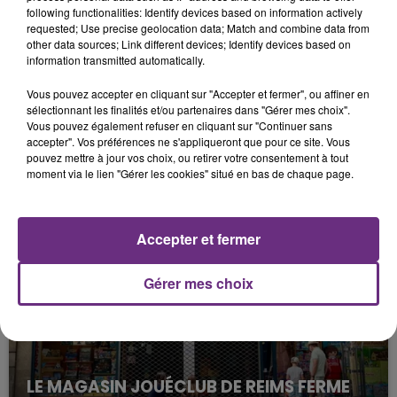
following functionalities: Identify devices based on information actively
requested; Use precise geolocation data; Match and combine data from
other data sources; Link different devices; Identify devices based on
information transmitted automatically.
Vous pouvez accepter en cliquant sur "Accepter et fermer", ou affiner en
sélectionnant les finalités et/ou partenaires dans "Gérer mes choix".
Vous pouvez également refuser en cliquant sur "Continuer sans
accepter". Vos préférences ne s'appliqueront que pour ce site. Vous
pouvez mettre à jour vos choix, ou retirer votre consentement à tout
LA CENTRALE NUCLÉAIRE DE CHOOZ
moment via le lien "Gérer les cookies" situé en bas de chaque page.
TOUJOURS À L'ARRÊT
Cela fait déjà une semaine que la centrale
nucléaire ardennaise est à l'arrêt. Une situation
Accepter et fermer
justifiée par la sécheresse intense qui est toujours
présente.
Gérer mes choix
LE MAGASIN JOUÉCLUB DE REIMS FERME