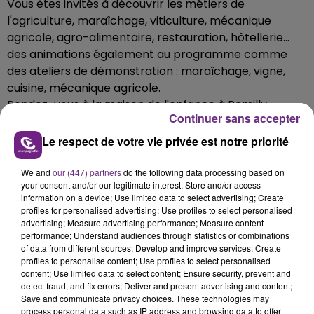
Vous êtes invités à découvrir les métiers de
l'agriculture, maraîchage, viticulture, mécanique
agricole, agro-alimentaire, restauration, hôtellerie…
des animations également au programme comme
des ateliers de démonstration : maraîchage, vigne,
cuisine, mécanique agricole.
Rendez-vous à la maison de l'enfance à Romilly.
Continuer sans accepter
Entrée libre.
Contact 03 25 24 58 29 ou 03 25 46 84 62.
Le respect de votre vie privée est notre priorité
We and
our (447) partners
do the following data processing based on
Découvrez les métiers de l'Armée de l'Air à l'Espace
your consent and/or our legitimate interest: Store and/or access
information on a device; Use limited data to select advertising; Create
métiers de Troyes de 10h à 12h et de 13h30 à 16h,
profiles for personalised advertising; Use profiles to select personalised
mercredi 15 juin.⬨Inscription obligatoire, appelez le
advertising; Measure advertising performance; Measure content
CIRFA de Reims au 03 51 42 41 00.
performance; Understand audiences through statistics or combinations
of data from different sources; Develop and improve services; Create
profiles to personalise content; Use profiles to select personalised
content; Use limited data to select content; Ensure security, prevent and
detect fraud, and fix errors; Deliver and present advertising and content;
FIL D'ACTUS
Save and communicate privacy choices. These technologies may
process personal data such as IP address and browsing data to offer