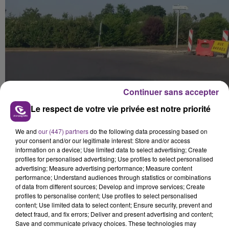
Continuer sans accepter
Le respect de votre vie privée est notre priorité
We and
our (447) partners
do the following data processing based on
your consent and/or our legitimate interest: Store and/or access
information on a device; Use limited data to select advertising; Create
profiles for personalised advertising; Use profiles to select personalised
advertising; Measure advertising performance; Measure content
performance; Understand audiences through statistics or combinations
La chaussée a partiellement fondu.
of data from different sources; Develop and improve services; Create
profiles to personalise content; Use profiles to select personalised
Ce n’est malheureusement pas un cas unique.
content; Use limited data to select content; Ensure security, prevent and
detect fraud, and fix errors; Deliver and present advertising and content;
D’autres axes devraient être concernés alors que l’on
Save and communicate privacy choices. These technologies may