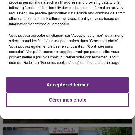
process personal data such as IP address and browsing data to offer
attend des températures au – delà des 40° partout dans
following functionalities: Identify devices based on information actively
la région aujourd'hui.
requested; Use precise geolocation data; Match and combine data from
other data sources; Link different devices; Identify devices based on
information transmitted automatically.
Vous pouvez accepter en cliquant sur "Accepter et fermer", ou affiner en
FIL D'ACTU
sélectionnant les finalités et/ou partenaires dans "Gérer mes choix".
Vous pouvez également refuser en cliquant sur "Continuer sans
accepter". Vos préférences ne s'appliqueront que pour ce site. Vous
pouvez mettre à jour vos choix, ou retirer votre consentement à tout
moment via le lien "Gérer les cookies" situé en bas de chaque page.
Accepter et fermer
Gérer mes choix
7 août 2026
LA CENTRALE NUCLÉAIRE DE CHOOZ
TOUJOURS À L'ARRÊT
Cela fait déjà une semaine que la centrale
nucléaire ardennaise est à l'arrêt. Une situation