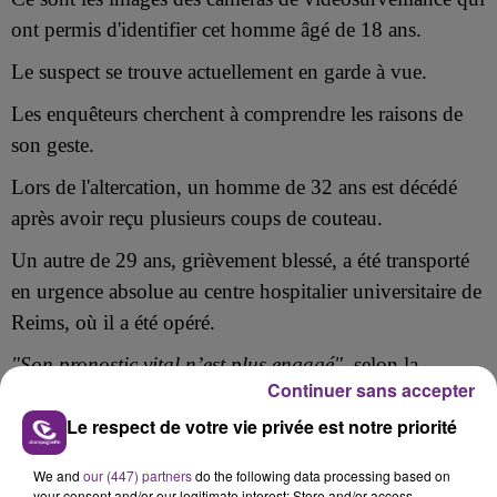
ont permis d'identifier cet
homme âgé de 18 ans.
Le suspect se trouve actuellement en garde à vue.
Les enquêteurs cherchent à comprendre les raisons de
son geste.
Lors de l'altercation, un homme de 32 ans est décédé
après avoir reçu plusieurs coups de couteau.
Un autre de 29 ans, grièvement blessé, a été transporté
en urgence absolue
au centre hospitalier universitaire de
Reims, où il a été opéré.
"Son pronostic vital n’est plus engagé",
selon
la
Continuer sans accepter
procureure de la République, Annick Browne,
Le respect de votre vie privée est notre priorité
interrogée par nos confrères de
L’Union
.
We and
our (447) partners
do the following data processing based on
your consent and/or our legitimate interest: Store and/or access