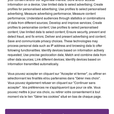
information on a device; Use limited data to select advertising; Create
FIL D'ACTU
profiles for personalised advertising; Use profiles to select personalised
advertising; Measure advertising performance; Measure content
performance; Understand audiences through statistics or combinations
of data from different sources; Develop and improve services; Create
profiles to personalise content; Use profiles to select personalised
content; Use limited data to select content; Ensure security, prevent and
detect fraud, and fix errors; Deliver and present advertising and content;
Save and communicate privacy choices. These technologies may
process personal data such as IP address and browsing data to offer
following functionalities: Identify devices based on information actively
requested; Use precise geolocation data; Match and combine data from
6 août 2026
other data sources; Link different devices; Identify devices based on
SI TOUT LE MONDE FAIT ÇA, MOI L'ANNÉE
information transmitted automatically.
PROCHAINE JE VENDANGE EN...
Vous pouvez accepter en cliquant sur "Accepter et fermer", ou affiner en
La vendange en Champagne a débuté ce jeudi 6
sélectionnant les finalités et/ou partenaires dans "Gérer mes choix".
août dans la commune de Montgueux (Aube). Du
Vous pouvez également refuser en cliquant sur "Continuer sans
accepter". Vos préférences ne s'appliqueront que pour ce site. Vous
jamais vu !
pouvez mettre à jour vos choix, ou retirer votre consentement à tout
moment via le lien "Gérer les cookies" situé en bas de chaque page.