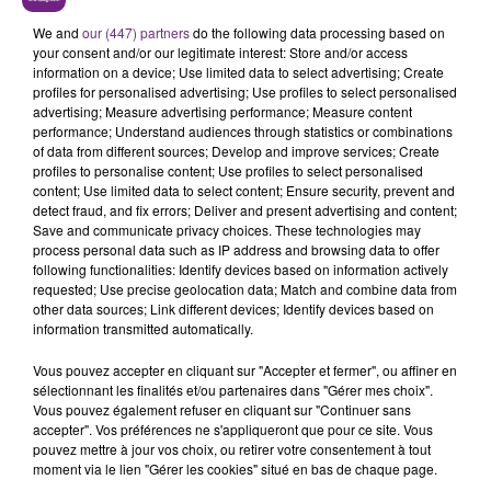
LE MAGASIN JOUÉCLUB DE REIMS FERME
SES PORTES
We and
our (447) partners
do the following data processing based on
your consent and/or our legitimate interest: Store and/or access
C'était l'une des institutions du centre-ville
information on a device; Use limited data to select advertising; Create
rémois. Le magasin JouéClub est contraint de
profiles for personalised advertising; Use profiles to select personalised
fermer ses portes.
advertising; Measure advertising performance; Measure content
TITRES DIFFUSÉS
performance; Understand audiences through statistics or combinations
of data from different sources; Develop and improve services; Create
profiles to personalise content; Use profiles to select personalised
content; Use limited data to select content; Ensure security, prevent and
5h52
5h52
5h49
5h49
detect fraud, and fix errors; Deliver and present advertising and content;
Save and communicate privacy choices. These technologies may
process personal data such as IP address and browsing data to offer
following functionalities: Identify devices based on information actively
requested; Use precise geolocation data; Match and combine data from
other data sources; Link different devices; Identify devices based on
information transmitted automatically.
Vous pouvez accepter en cliquant sur "Accepter et fermer", ou affiner en
sélectionnant les finalités et/ou partenaires dans "Gérer mes choix".
Vous pouvez également refuser en cliquant sur "Continuer sans
ADELE CASTILLON
TAYLOR SWIFT
accepter". Vos préférences ne s'appliqueront que pour ce site. Vous
Ete Avec Toi
The Fate Of Ophelia
pouvez mettre à jour vos choix, ou retirer votre consentement à tout
moment via le lien "Gérer les cookies" situé en bas de chaque page.
5h45
5h45
5h41
5h41