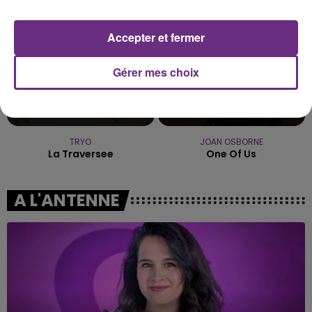
Accepter et fermer
Gérer mes choix
TRYO
JOAN OSBORNE
La Traversee
One Of Us
A L'ANTENNE