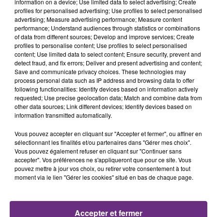
présente.
information on a device; Use limited data to select advertising; Create
profiles for personalised advertising; Use profiles to select personalised
advertising; Measure advertising performance; Measure content
13h56
13h56
13h53
13h53
performance; Understand audiences through statistics or combinations
of data from different sources; Develop and improve services; Create
profiles to personalise content; Use profiles to select personalised
content; Use limited data to select content; Ensure security, prevent and
detect fraud, and fix errors; Deliver and present advertising and content;
Save and communicate privacy choices. These technologies may
process personal data such as IP address and browsing data to offer
following functionalities: Identify devices based on information actively
requested; Use precise geolocation data; Match and combine data from
other data sources; Link different devices; Identify devices based on
information transmitted automatically.
TATU
AMIR
All The Things She Said
A L'imparfaite
Vous pouvez accepter en cliquant sur "Accepter et fermer", ou affiner en
sélectionnant les finalités et/ou partenaires dans "Gérer mes choix".
Vous pouvez également refuser en cliquant sur "Continuer sans
13h50
13h50
13h43
13h43
accepter". Vos préférences ne s'appliqueront que pour ce site. Vous
pouvez mettre à jour vos choix, ou retirer votre consentement à tout
moment via le lien "Gérer les cookies" situé en bas de chaque page.
Accepter et fermer