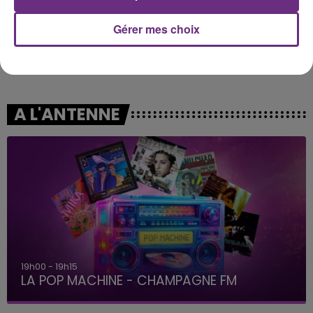
Gérer mes choix
RAYE
INDOCHINE
Where Is My Husband!
Les Nouveaux Soleils
A L'ANTENNE
19h00 - 19h15
LA POP MACHINE - CHAMPAGNE FM