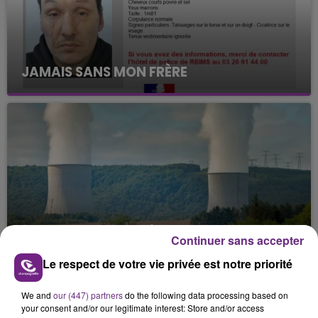
JAMAIS SANS MON FRÈRE
Julien Fourel n'a plus donné signé de vie depuis 5
mois. Sa sœur poursuit ses recherches pour le
retrouver.
LA CENTRALE NUCLÉAIRE DE CHOOZ
Continuer sans accepter
TOUJOURS À L'ARRÊT
Le respect de votre vie privée est notre priorité
Cela fait déjà une semaine que la centrale
nucléaire ardennaise est à l'arrêt. Une situation
We and
our (447) partners
do the following data processing based on
justifiée par la sécheresse intense qui est toujours
TITRES DIFFUSÉS
your consent and/or our legitimate interest: Store and/or access