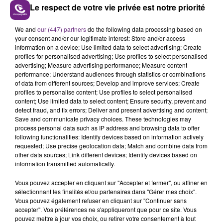
Le respect de votre vie privée est notre priorité
L'INSPECTION DU TRAVAIL RAPPELLE À
We and
our (447) partners
do the following data processing based on
your consent and/or our legitimate interest: Store and/or access
L'ORDRE SUR LES CONDITIONS DE...
information on a device; Use limited data to select advertising; Create
Alors que les dates de début des vendange 2026
profiles for personalised advertising; Use profiles to select personalised
advertising; Measure advertising performance; Measure content
s'est avéré être plus précoce que prévu,
performance; Understand audiences through statistics or combinations
l'inspection du Travail en profite pour rappeler
of data from different sources; Develop and improve services; Create
TITRES DIFFUSÉS
les conditions de...
profiles to personalise content; Use profiles to select personalised
content; Use limited data to select content; Ensure security, prevent and
detect fraud, and fix errors; Deliver and present advertising and content;
1h29
1h29
1h26
1h26
Save and communicate privacy choices. These technologies may
process personal data such as IP address and browsing data to offer
following functionalities: Identify devices based on information actively
requested; Use precise geolocation data; Match and combine data from
other data sources; Link different devices; Identify devices based on
information transmitted automatically.
Vous pouvez accepter en cliquant sur "Accepter et fermer", ou affiner en
sélectionnant les finalités et/ou partenaires dans "Gérer mes choix".
Vous pouvez également refuser en cliquant sur "Continuer sans
accepter". Vos préférences ne s'appliqueront que pour ce site. Vous
pouvez mettre à jour vos choix, ou retirer votre consentement à tout
LADY GAGA
VITAA