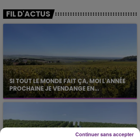
FIL D'ACTUS
SI TOUT LE MONDE FAIT ÇA, MOI L'ANNÉE
PROCHAINE JE VENDANGE EN...
La vendange en Champagne a débuté ce jeudi 6
août dans la commune de Montgueux (Aube). Du
jamais vu !
Continuer sans accepter