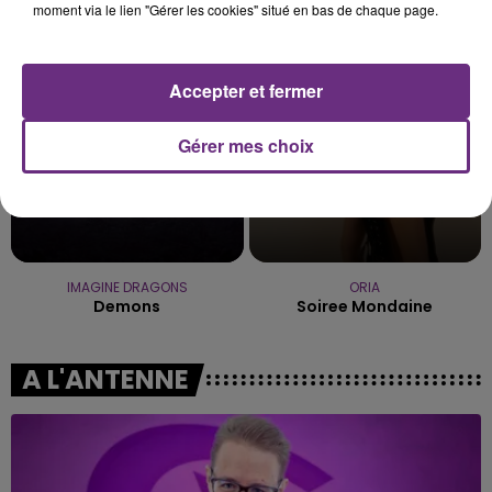
moment via le lien "Gérer les cookies" situé en bas de chaque page.
Bad Romance
Ca Fait Mal
1h23
1h23
1h20
1h20
Accepter et fermer
Gérer mes choix
IMAGINE DRAGONS
ORIA
Demons
Soiree Mondaine
A L'ANTENNE