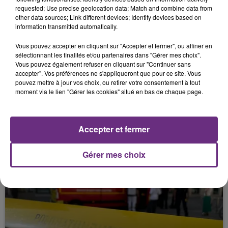
SANS-ABRI.
requested; Use precise geolocation data; Match and combine data from
other data sources; Link different devices; Identify devices based on
information transmitted automatically.
Vous pouvez accepter en cliquant sur "Accepter et fermer", ou affiner en
sélectionnant les finalités et/ou partenaires dans "Gérer mes choix".
Vous pouvez également refuser en cliquant sur "Continuer sans
accepter". Vos préférences ne s'appliqueront que pour ce site. Vous
pouvez mettre à jour vos choix, ou retirer votre consentement à tout
moment via le lien "Gérer les cookies" situé en bas de chaque page.
24 juin 2026
PAS DE TRANSPORT SCOLAIRE DANS LA
Accepter et fermer
MARNE JEUDI ET VENDREDI APRÈS-MIDI
Gérer mes choix