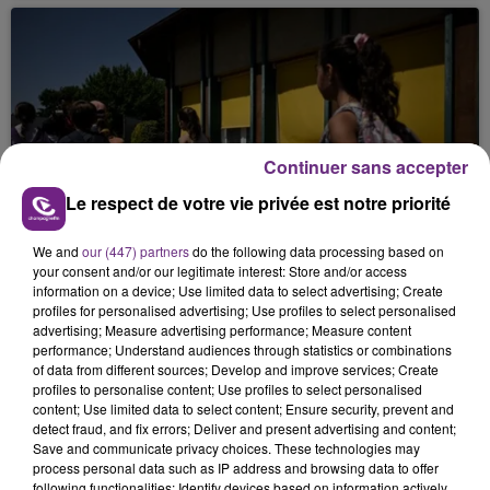
Continuer sans accepter
24 juin 2026
Le respect de votre vie privée est notre priorité
CANICULE : SITUATION DANS LES ÉCOLES
ET COLLÈGES JEUDI 25 JUIN
We and
our (447) partners
do the following data processing based on
your consent and/or our legitimate interest: Store and/or access
information on a device; Use limited data to select advertising; Create
profiles for personalised advertising; Use profiles to select personalised
advertising; Measure advertising performance; Measure content
performance; Understand audiences through statistics or combinations
of data from different sources; Develop and improve services; Create
profiles to personalise content; Use profiles to select personalised
content; Use limited data to select content; Ensure security, prevent and
detect fraud, and fix errors; Deliver and present advertising and content;
24 juin 2026
Save and communicate privacy choices. These technologies may
CANICULE : UNE ÉPREUVE
process personal data such as IP address and browsing data to offer
PARTICULIÈREMENT DIFFICILE POUR LES
following functionalities: Identify devices based on information actively