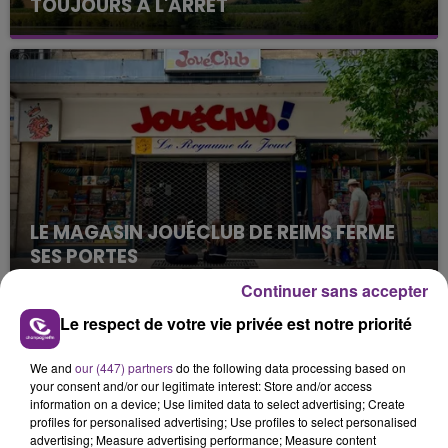
TOUJOURS À L'ARRÊT
Cela fait déjà une semaine que la centrale
nucléaire ardennaise est à l'arrêt. Une situation
justifiée par la sécheresse intense qui est toujours
présente.
LE MAGASIN JOUÉCLUB DE REIMS FERME
SES PORTES
C'était l'une des institutions du centre-ville
Continuer sans accepter
rémois. Le magasin JouéClub est contraint de
Le respect de votre vie privée est notre priorité
fermer ses portes.
TITRES DIFFUSÉS
We and
our (447) partners
do the following data processing based on
your consent and/or our legitimate interest: Store and/or access
information on a device; Use limited data to select advertising; Create
18h20
18h20
18h18
18h18
profiles for personalised advertising; Use profiles to select personalised
advertising; Measure advertising performance; Measure content