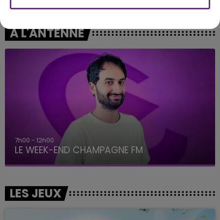
Comme Caroline
Dis-Moi Ou
A L'ANTENNE
7h00 - 12h00
LE WEEK-END CHAMPAGNE FM
LES JEUX