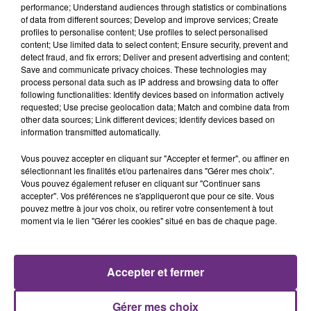
performance; Understand audiences through statistics or combinations
of data from different sources; Develop and improve services; Create
profiles to personalise content; Use profiles to select personalised
content; Use limited data to select content; Ensure security, prevent and
detect fraud, and fix errors; Deliver and present advertising and content;
Save and communicate privacy choices. These technologies may
process personal data such as IP address and browsing data to offer
following functionalities: Identify devices based on information actively
requested; Use precise geolocation data; Match and combine data from
OFENBACH & STARSAILOR
OLIVIA DEAN
other data sources; Link different devices; Identify devices based on
Four To The Floor
So Easy (to Fall In Love)
information transmitted automatically.
18h15
18h15
18h08
18h08
Vous pouvez accepter en cliquant sur "Accepter et fermer", ou affiner en
sélectionnant les finalités et/ou partenaires dans "Gérer mes choix".
Vous pouvez également refuser en cliquant sur "Continuer sans
accepter". Vos préférences ne s'appliqueront que pour ce site. Vous
pouvez mettre à jour vos choix, ou retirer votre consentement à tout
moment via le lien "Gérer les cookies" situé en bas de chaque page.
Accepter et fermer
ZAHO & MC SOLAAR
JULIEN LIEB
Gérer mes choix